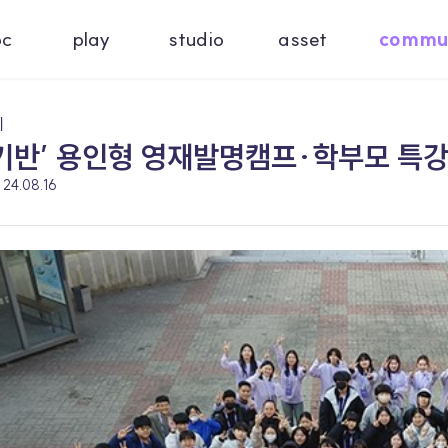
oc
play
studio
asset
commu
기
기반’ 용인형 영재발명캠프·학부모 특강
24.08.16