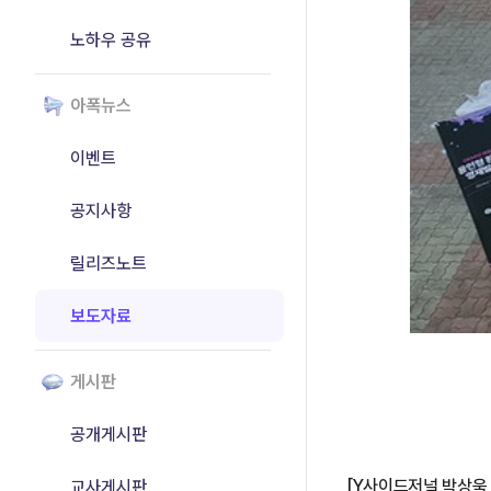
노하우 공유
아폭뉴스
이벤트
공지사항
릴리즈노트
보도자료
게시판
공개게시판
[Y사이드저널 박상욱 
교사게시판