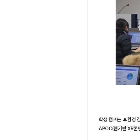
학생 캠프는 ▲환경 
APOC(웹기반 XR콘