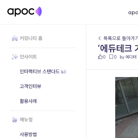
ap
커뮤니티 홈
← 목록으로 돌아가
‘에듀테크 
인사이트
0
0
by 에디터
인터랙티브 스탠다드
고객인터뷰
활용사례
매뉴얼
사용방법