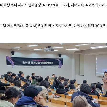
미래형 후마니타스 인재양성 ▲ChatGPT 시대, 자녀교육 ▲기후위기와 생
램 개발위원(초·중 교사) 5명은 반별 지도교사로, 기업 개발위원 30명은 