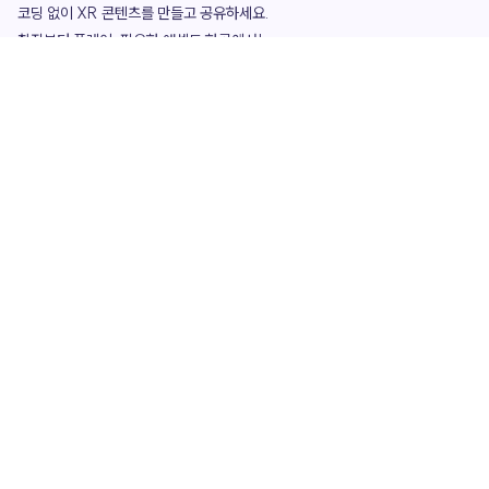
코딩 없이 XR 콘텐츠를 만들고 공유하세요. 

창작부터 플레이, 필요한 애셋도 한곳에서!

그리고 커뮤니티에서 함께하는 즐거움까지 

언제나 apoc이 함께합니다.
apoc
portfolio
마켓플레이스
요금제
play
studio
템플릿
asset
3D