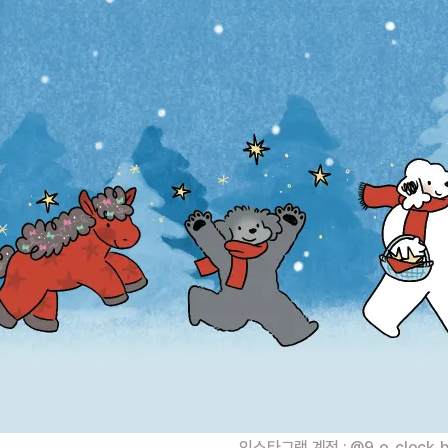
인스타그램 계정 : @9_o_clock_b