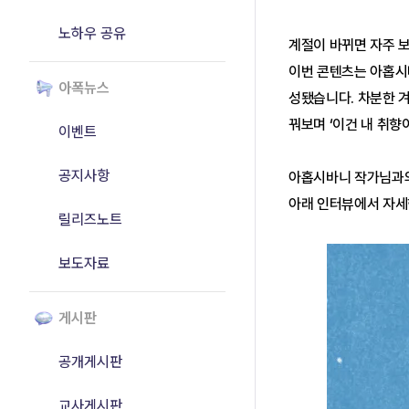
노하우 공유
계절이 바뀌면 자주 
이번 콘텐츠는 아홉시
아폭뉴스
성됐습니다. 차분한 
꿔보며 ‘이건 내 취향
이벤트
공지사항
아홉시바니 작가님과의
아래 인터뷰에서 자세
릴리즈노트
보도자료
게시판
공개게시판
교사게시판