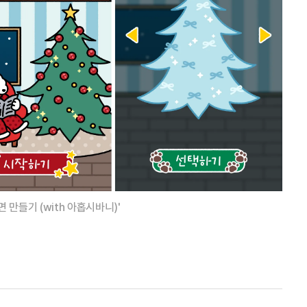
 만들기 (with 아홉시바니)'