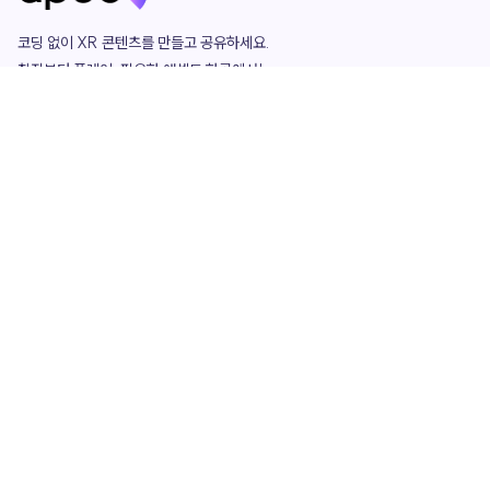
코딩 없이 XR 콘텐츠를 만들고 공유하세요. 

창작부터 플레이, 필요한 애셋도 한곳에서!

그리고 커뮤니티에서 함께하는 즐거움까지 

언제나 apoc이 함께합니다.
apoc
portfolio
마켓플레이스
요금제
play
studio
템플릿
asset