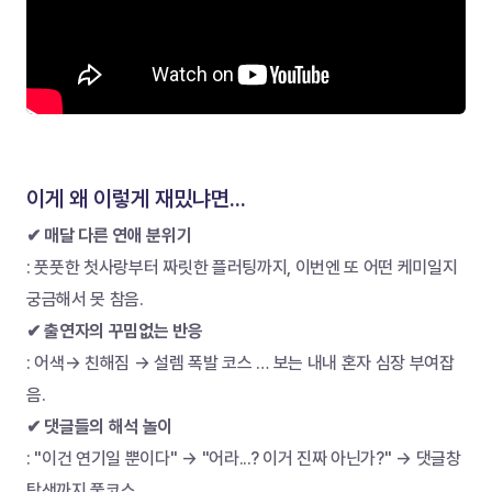
이게 왜 이렇게 재밌냐면...
✔ 매달 다른 연애 분위기
: 풋풋한 첫사랑부터 짜릿한 플러팅까지, 이번엔 또 어떤 케미일지 
궁금해서 못 참음.
✔ 출연자의 꾸밈없는 반응
: 어색→ 친해짐 → 설렘 폭발 코스 … 보는 내내 혼자 심장 부여잡
음.
✔ 댓글들의 해석 놀이
: "이건 연기일 뿐이다" → "어라...? 이거 진짜 아닌가?" → 댓글창 
탐색까지 풀코스.