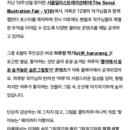
지난 10주년을 맞이한 
서울일러스트레이션페어(The Seoul 
Illustration Fair - V.18)
에서, 아폭은 12명의 작가님들과 함께 
캘린더 포스터를 제작하며 전시 이후에도 팬들과 작가님들의 특별
한 추억을 이어갈 수 있도록 다양한 콜라보 콘텐츠를 매달 공개하
고 있어요.
그중 4월의 주인공은 바로 
하루랑 작가님(
@_harurang_
)!
포근한 봄날, 좋아하는 것만 골라 꽁꽁 숨겨둔 하루의 
‘좋아해서 꽁
꽁 숨겨놓은 숨은그림찾기’
 콘텐츠
가 아폭 플레이에서 공개되었어
요. 하루랑 작가님의 반려견 ‘하루’의 사랑스러운 일상을 담아, 평범
하지만 하루가 좋아하는 것들이 그림 속 곳곳에 아기자기하게 숨어 
있답니다.
단순히 감상하는 데 그치지 않고, 그림을 클릭하며 하나씩 직접 ‘찾
아보는’ 재미까지 더했어요.
아폭에서는 이처럼 숨은그림찾기와 틀린그림찾기처럼 
직접 상호