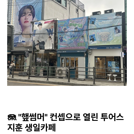
🪼 "햎썸머" 컨셉으로 열린 투어스 
지훈 생일카페