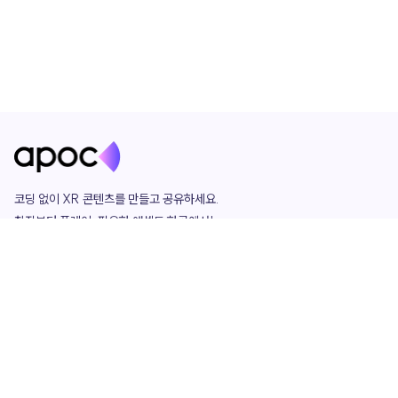
코딩 없이 XR 콘텐츠를 만들고 공유하세요. 

창작부터 플레이, 필요한 애셋도 한곳에서!

그리고 커뮤니티에서 함께하는 즐거움까지 

언제나 apoc이 함께합니다.
apoc