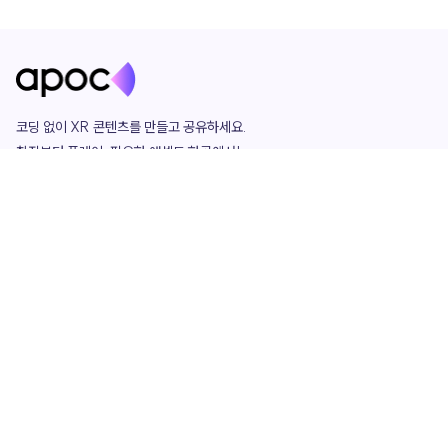
코딩 없이 XR 콘텐츠를 만들고 공유하세요. 

창작부터 플레이, 필요한 애셋도 한곳에서!

그리고 커뮤니티에서 함께하는 즐거움까지 

언제나 apoc이 함께합니다.
apoc
portfolio
마켓플레이스
요금제
play
studio