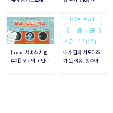
기!
스(무드룸 테스트) -
김태현
[apoc 서비스 체험
내가 팜피 서포터즈
후기] 모꼬의 고민세
가 된 이유_황수아
탁소_황수아