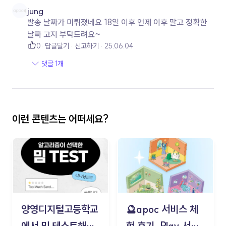
jung
발송 날짜가 미뤄졌네요 18일 이후 언제 이후 말고 정확한
날짜 고지 부탁드려요~
0
답글달기
신고하기
25.06.04
댓글 1개
이런 콘텐츠는 어떠세요?
양영디지털고등학교
🔮apoc 서비스 체
에서 밈 테스트해보
험 후기_Play 서비