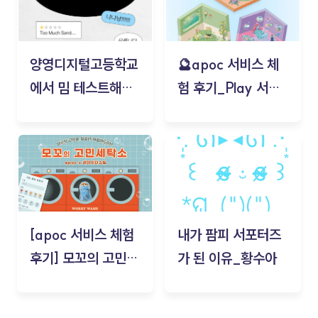
양영디지털고등학교
🔮apoc 서비스 체
에서 밈 테스트해보
험 후기_Play 서비
기!
스(무드룸 테스트) -
김태현
[apoc 서비스 체험
내가 팜피 서포터즈
후기] 모꼬의 고민세
가 된 이유_황수아
탁소_황수아