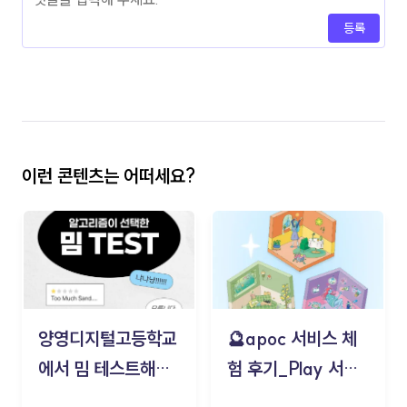
등록
이런 콘텐츠는 어떠세요?
양영디지털고등학교
🔮apoc 서비스 체
에서 밈 테스트해보
험 후기_Play 서비
기!
스(무드룸 테스트) -