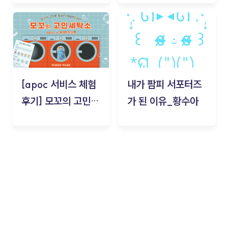
김태현
[apoc 서비스 체험
내가 팜피 서포터즈
후기] 모꼬의 고민세
가 된 이유_황수아
탁소_황수아