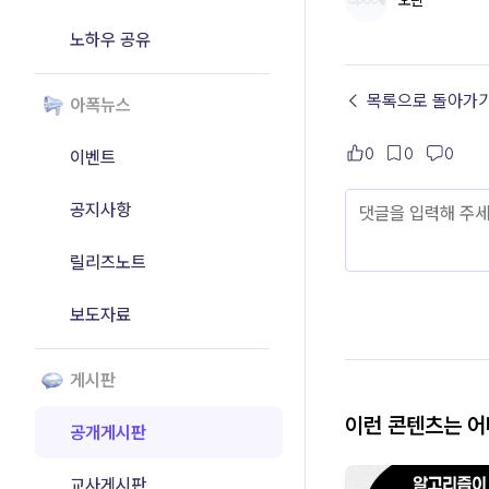
오린
노하우 공유
← 목록으로 돌아가
아폭뉴스
0
0
0
이벤트
공지사항
릴리즈노트
보도자료
게시판
이런 콘텐츠는 
공개게시판
교사게시판