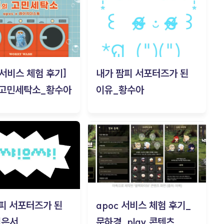
c 서비스 체험 후기]
내가 팜피 서포터즈가 된
 고민세탁소_황수아
이유_황수아
피 서포터즈가 된
apoc 서비스 체험 후기_
김은서
문하경_play 콘텐츠