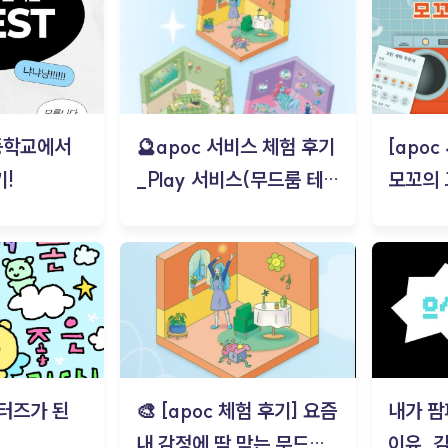
등학교에서
🔮apoc 서비스 체험 후기
[apo
!
_Play 서비스(무드룸 테스
모꼬의
트) - 김태현
터즈가 된
🎨 [apoc 체험 후기] 요즘
내가 팜
내 감정에 딱 맞는 무드룸
이유_