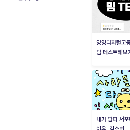
양영디지털고
밈 테스트해보기
내가 팜피 서포
이유_김소현