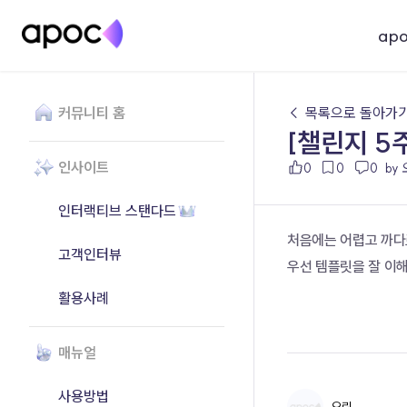
ap
커뮤니티 홈
← 목록으로 돌아가
[챌린지 5
인사이트
0
0
0
by
인터랙티브 스탠다드
처음에는 어렵고 까다
고객인터뷰
우선 템플릿을 잘 이
활용사례
매뉴얼
사용방법