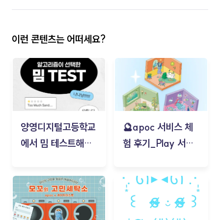
이런 콘텐츠는 어떠세요?
양영디지털고등학교
🔮apoc 서비스 체
에서 밈 테스트해보
험 후기_Play 서비
기!
스(무드룸 테스트) -
김태현