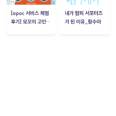
[apoc 서비스 체험
내가 팜피 서포터즈
후기] 모꼬의 고민세
가 된 이유_황수아
탁소_황수아