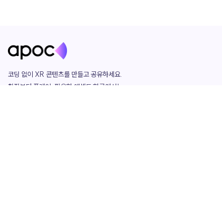
코딩 없이 XR 콘텐츠를 만들고 공유하세요. 

창작부터 플레이, 필요한 애셋도 한곳에서!

그리고 커뮤니티에서 함께하는 즐거움까지 

언제나 apoc이 함께합니다.
apoc
portfolio
마켓플레이스
요금제
play