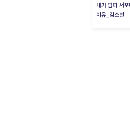
내가 팜피 서포
이유_김소현