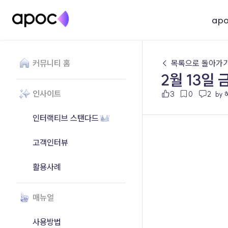
ap
커뮤니티 홈
← 목록으로 돌아가
2월 13일 
인사이트
3
0
2
by
인터랙티브 스탠다드
고객인터뷰
활용사례
매뉴얼
사용방법