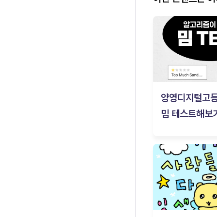
양영디지털고
밈 테스트해보기