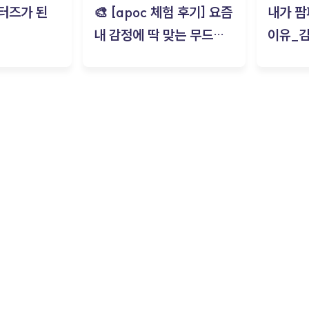
터즈가 된
🎨 [apoc 체험 후기] 요즘
내가 팜
내 감정에 딱 맞는 무드룸
이유_
은? | ‘무드룸 테스트’ 솔직
후기_김은서