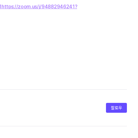
ttps://zoom.us/j/94882946241?
팔로우