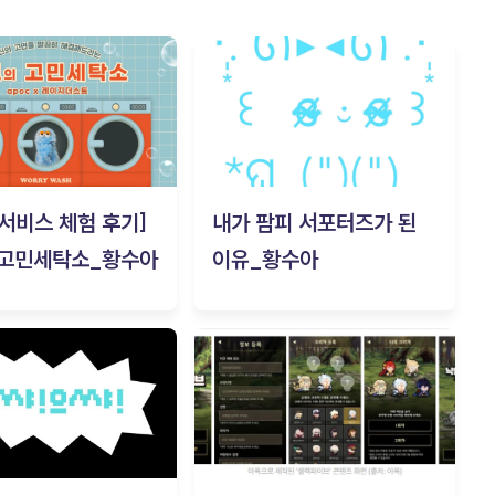
c 서비스 체험 후기]
내가 팜피 서포터즈가 된
 고민세탁소_황수아
이유_황수아