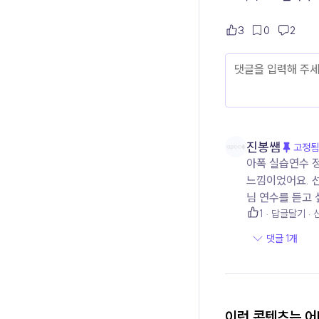
3
0
2
진봉쌤
고정됨
아폭 실습연수 
느낌이었어요. 
님 연수를 듣고 
1
답글달기
댓글 1개
이런 콘텐츠는 