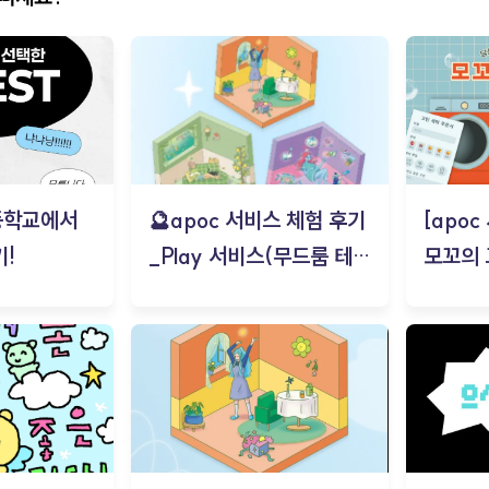
등학교에서
🔮apoc 서비스 체험 후기
[apo
!
_Play 서비스(무드룸 테스
모꼬의
트) - 김태현