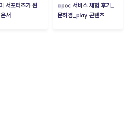
피 서포터즈가 된
apoc 서비스 체험 후기_
김은서
문하경_play 콘텐츠