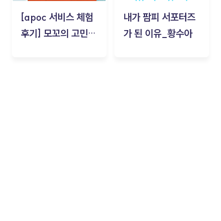
[apoc 서비스 체험
내가 팜피 서포터즈
후기] 모꼬의 고민세
가 된 이유_황수아
탁소_황수아