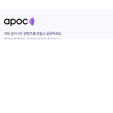
코딩 없이 XR 콘텐츠를 만들고 공유하세요. 

창작부터 플레이, 필요한 애셋도 한곳에서!

그리고 커뮤니티에서 함께하는 즐거움까지 

언제나 apoc이 함께합니다.
apoc
portfolio
마켓플레이스
요금제
play
studio