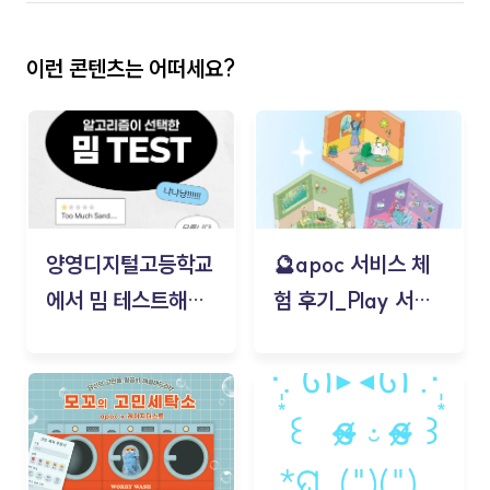
이런 콘텐츠는 어떠세요?
양영디지털고등학교
🔮apoc 서비스 체
에서 밈 테스트해보
험 후기_Play 서비
기!
스(무드룸 테스트) -
김태현