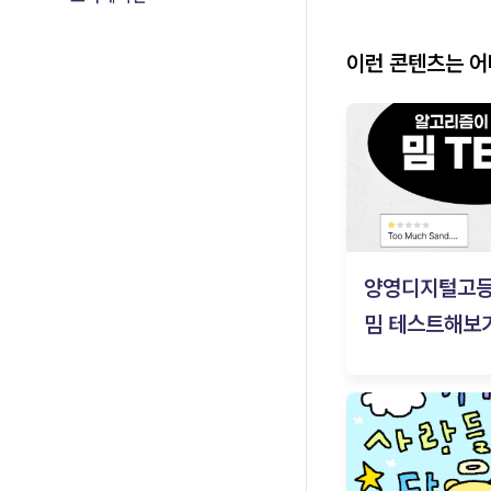
이런 콘텐츠는 
양영디지털고
밈 테스트해보기