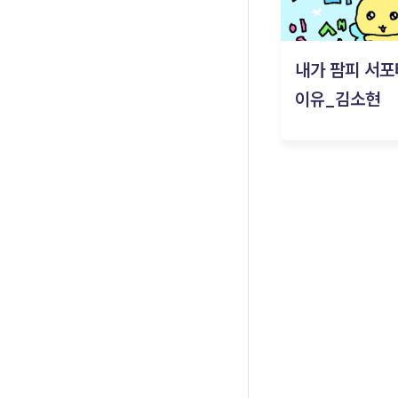
내가 팜피 서포
이유_김소현