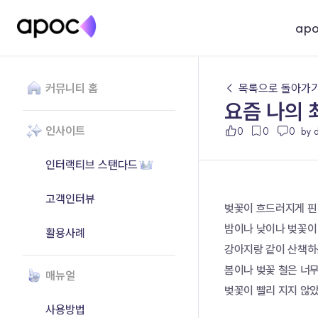
ap
커뮤니티 홈
← 목록으로 돌아가
요즘 나의 
인사이트
0
0
0
by 
인터랙티브 스탠다드
고객인터뷰
벚꽃이 흐드러지게 핀 
밤이나 낮이나 벚꽃이
활용사례
강아지랑 같이 산책하
봄이나 벚꽃 철은 너
매뉴얼
벚꽃이 빨리 지지 않
사용방법