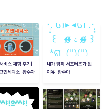
c 서비스 체험 후기]
내가 팜피 서포터즈가 된
 고민세탁소_황수아
이유_황수아