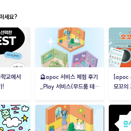
어떠세요?
등학교에서
🔮apoc 서비스 체험 후기
[apo
!
_Play 서비스(무드룸 테스
모꼬의
트) - 김태현