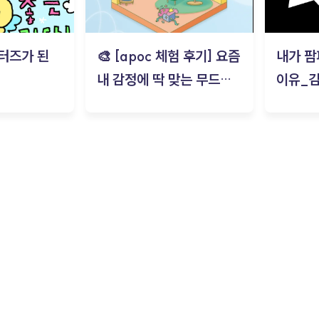
터즈가 된
🎨 [apoc 체험 후기] 요즘
내가 팜
내 감정에 딱 맞는 무드룸
이유_
은? | ‘무드룸 테스트’ 솔직
후기_김은서