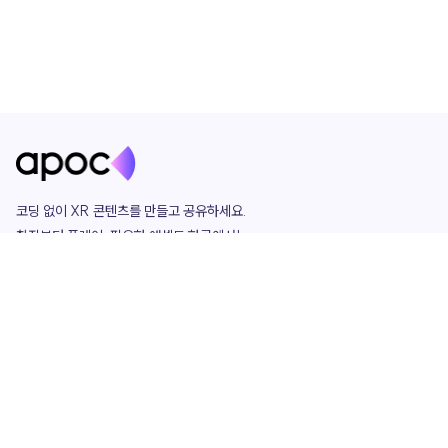
코딩 없이 XR 콘텐츠를 만들고 공유하세요. 

창작부터 플레이, 필요한 애셋도 한곳에서!

그리고 커뮤니티에서 함께하는 즐거움까지 

언제나 apoc이 함께합니다.
apoc