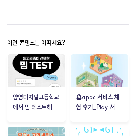
이런 콘텐츠는 어떠세요?
양영디지털고등학교
🔮apoc 서비스 체
에서 밈 테스트해보
험 후기_Play 서비
기!
스(무드룸 테스트) -
김태현