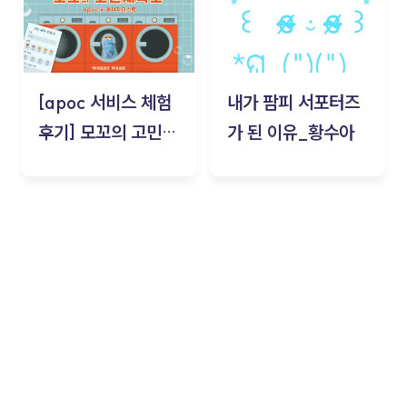
[apoc 서비스 체험
내가 팜피 서포터즈
후기] 모꼬의 고민세
가 된 이유_황수아
탁소_황수아