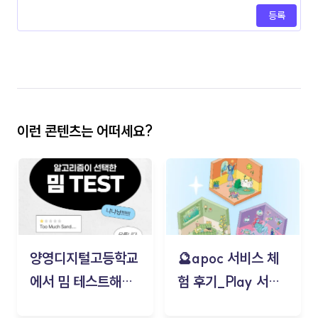
등록
이런 콘텐츠는 어떠세요?
양영디지털고등학교
🔮apoc 서비스 체
에서 밈 테스트해보
험 후기_Play 서비
기!
스(무드룸 테스트) -