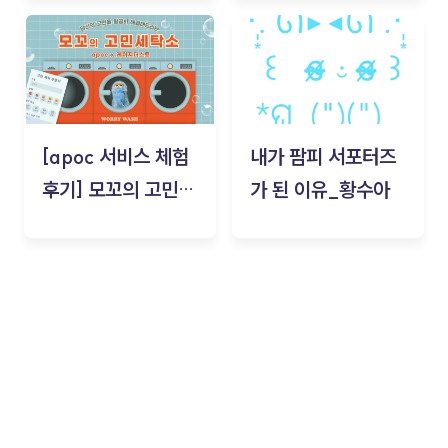
김태현
[apoc 서비스 체험
내가 팜피 서포터즈
후기] 모꼬의 고민세
가 된 이유_황수아
탁소_황수아