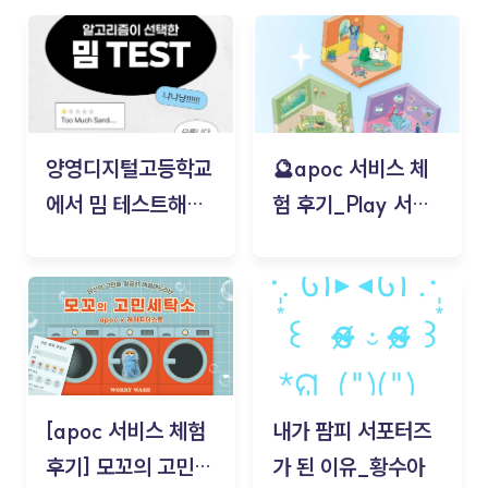
양영디지털고등학교
🔮apoc 서비스 체
에서 밈 테스트해보
험 후기_Play 서비
기!
스(무드룸 테스트) -
김태현
[apoc 서비스 체험
내가 팜피 서포터즈
후기] 모꼬의 고민세
가 된 이유_황수아