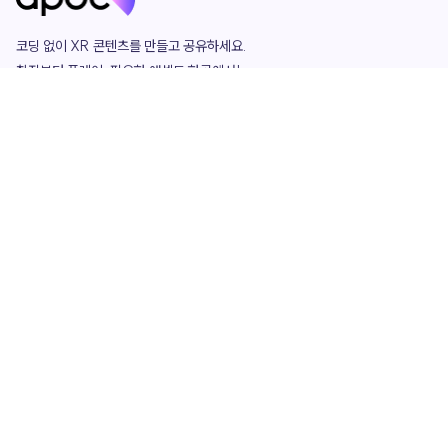
코딩 없이 XR 콘텐츠를 만들고 공유하세요. 

창작부터 플레이, 필요한 애셋도 한곳에서!

그리고 커뮤니티에서 함께하는 즐거움까지 

언제나 apoc이 함께합니다.
apoc
portfolio
마켓플레이스
요금제
play
studio
템플릿
asset