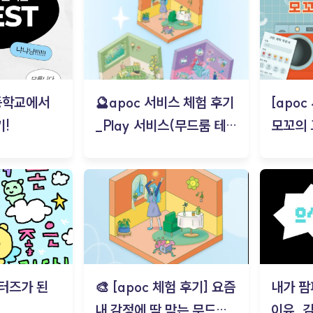
등학교에서
🔮apoc 서비스 체험 후기
[apo
!
_Play 서비스(무드룸 테스
모꼬의
트) - 김태현
터즈가 된
🎨 [apoc 체험 후기] 요즘
내가 팜
내 감정에 딱 맞는 무드룸
이유_