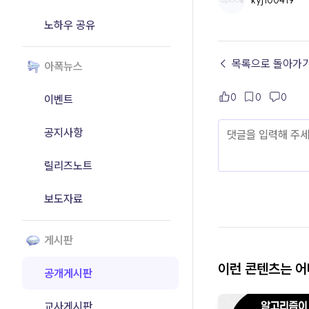
kyj100419
노하우 공유
← 목록으로 돌아가
아폭뉴스
0
0
0
이벤트
공지사항
릴리즈노트
보도자료
게시판
이런 콘텐츠는 
공개게시판
교사게시판