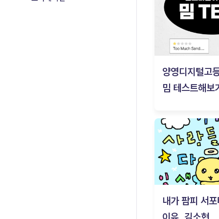
양영디지털고
밈 테스트해보기
내가 팜피 서포
이유_김소현