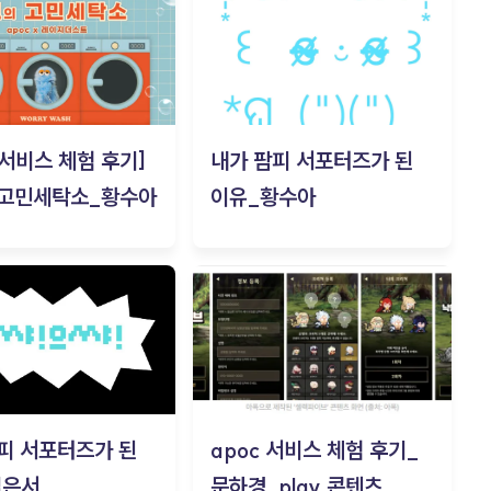
c 서비스 체험 후기]
내가 팜피 서포터즈가 된
 고민세탁소_황수아
이유_황수아
피 서포터즈가 된
apoc 서비스 체험 후기_
김은서
문하경_play 콘텐츠