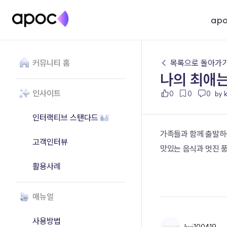
ap
커뮤니티 홈
← 목록으로 돌아가
나의 최애
인사이트
0
0
0
by 
인터랙티브 스탠다드
가족들과 함께 출발하
고객인터뷰
맛있는 음식과 멋진 풍
활용사례
매뉴얼
사용방법