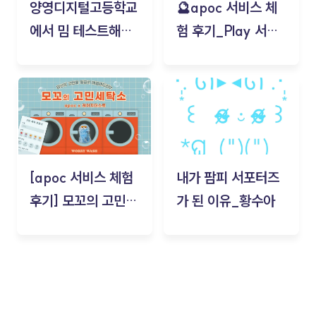
양영디지털고등학교
🔮apoc 서비스 체
에서 밈 테스트해보
험 후기_Play 서비
기!
스(무드룸 테스트) -
김태현
[apoc 서비스 체험
내가 팜피 서포터즈
후기] 모꼬의 고민세
가 된 이유_황수아
탁소_황수아