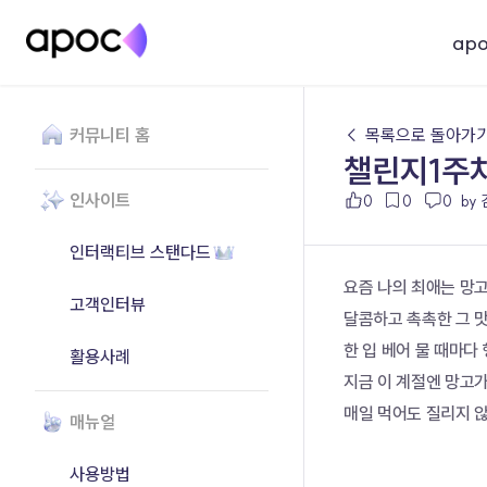
ap
커뮤니티 홈
← 목록으로 돌아가
챌린지1주차
인사이트
0
0
0
by
인터랙티브 스탠다드
요즘 나의 최애는 망
고객인터뷰
달콤하고 촉촉한 그 맛
한 입 베어 물 때마다
활용사례
지금 이 계절엔 망고가
매일 먹어도 질리지 
매뉴얼
사용방법