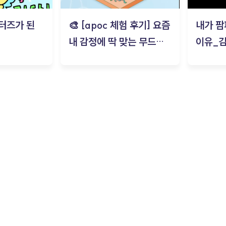
터즈가 된
🎨 [apoc 체험 후기] 요즘
내가 팜
내 감정에 딱 맞는 무드룸
이유_
은? | ‘무드룸 테스트’ 솔직
후기_김은서