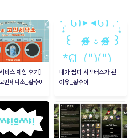
c 서비스 체험 후기]
내가 팜피 서포터즈가 된
 고민세탁소_황수아
이유_황수아