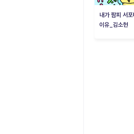
내가 팜피 서포
이유_김소현