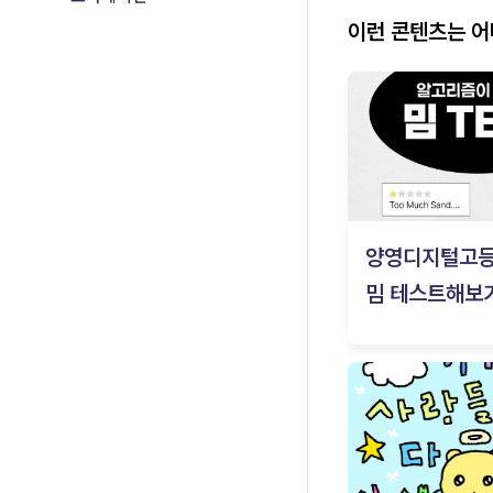
이런 콘텐츠는 
양영디지털고
밈 테스트해보기