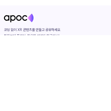
코딩 없이 XR 콘텐츠를 만들고 공유하세요. 

창작부터 플레이, 필요한 애셋도 한곳에서!

그리고 커뮤니티에서 함께하는 즐거움까지 

언제나 apoc이 함께합니다.
apoc
portfolio
마켓플레이스
요금제
play
studio