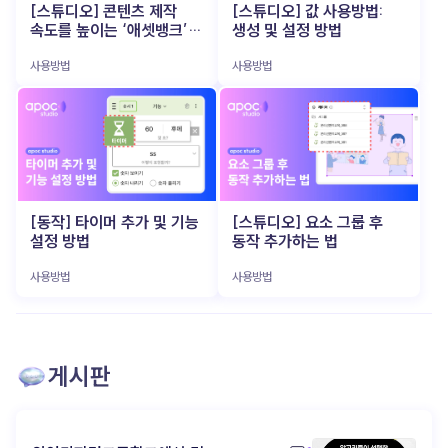
아니라 파트너 (▲ 이미지 출처: 뤼튼) 이 AI 비서의
시작한 인지, 관계로 이어지려면? (▲ 이미지 출처:
[스튜디오] 콘텐츠 제작
[스튜디오] 값 사용방법:
특히 소규모 브랜드나 개인 크리에이터에게는 큰
가장 큰 매력은, 사용자의 업무 스타일과 피드백에
포춘코리아) 숏폼은 ‘시작점’ 으로는 매우
속도를 높이는 ‘애셋뱅크’
생성 및 설정 방법
부담이었죠. 하지만 최근 등장한 VEO3, Runway,
맞춰 점점 똑똑해 진다는 점이에요. 사용자가 보내는
효과적이에요. 초단 시간에 브랜드 로고를 보여주고,
활용법
Sora 같은 AI 기반 비디오 생성 도구 들은 텍스트 한
명령과 데이터를 학습하며, 더 나은 결과물을
분위기를 전달하고, 관심을 유도할 수 있죠. 하지만
사용방법
사용방법
줄만 입력 하면 영상으로 즉시 변환 해 줍니다. 이제
만들어내고, 업무 효율을 극대화하죠. 즉, 일방적인
그것만으로 브랜드에 대한 애정을 쌓기엔
‘조선시대 K-POP 아이돌 만들어줘’ 같은 엉뚱한
기계가 아닌 ‘함께 만들어가는 파트너’ 입니다. 이
역부족입니다. 사람들은 ‘본 적 있다’는 느낌은 가질
상상도 몇 분 만에 현실감 있는 영상 으로 구현됩니다.
과정에서 1인 기업가는 AI와 소통하며, 자신만의
수 있지만, 그게 브랜드로 이어지진 않아요. 진짜 팬이
촬영과 편집에 쏟던 에너지를 오롯이 아이디어
업무 시스템과 팬과의 관계를 키워갑니다. AI 활용
되려면, 한 번의 노출이 아니라 ‘브랜드와의 경험’ 이
기획에만 집중 할 수 있게 된 것입니다. 이는 기획자나
성공의 비밀 (▲ 이미지 출처: 지티티코리아) 이제
필요하죠. 많은 브랜드들이 이 지점에서 길을
마케터가 직접 영상 감독이 되어 아이디어를 즉시
AI는 거창하고 복잡한 기술이 아닙니다. 오히려 ‘일
잃습니다. 어떻게 더 깊은 관계로 연결 할 수 있을지,
테스트하고 실행할 수 있는 환경 이 열렸음을
잘하는’ 1인 기업가들이 가장 먼저 손에 넣는 실전형
‘인지 → 탐색 → 애착’ 으로 이어지는 여정을 만들기
의미합니다. Z세대가 주도하는 AI 영상 콘텐츠
도구 로 진화하고 있죠. 반복 업무에 시간을 쏟느라
위해 어떤 콘텐츠 전략이 필요한지 고민하게 되죠.
트렌드 (▲ 이미지 출처: 유튜브 @골아파덕)
정작 중요한 결정에 집중하지 못하고 있다면,
이젠 '초대장'과 '파티장'을 구분할 때 (▲ 이미지
예전에는 완벽한 영상 완성도가 최우선이었지만,
[동작] 타이머 추가 및 기능
[스튜디오] 요소 그룹 후
당신에게 필요한 건 거창한 혁신 이 아니라, 똑똑하고
출처: shoplive) 최근 콘텐츠를 잘 활용하는
요즘 소비자들은 다릅니다. 오히려 ‘독특함’, ‘기대와
설정 방법
동작 추가하는 법
친근한 ‘AI 비서’ 한 명 일지도 모릅니다. 예산, 인력,
브랜드일수록 숏폼을 ‘완결된 콘텐츠’가 아닌 ‘관심을
다른 반전’ 이 소비자들의 관심을 끌고 있습니다. 실제
시간이 부족하다는 이유로 늘 “나중에”만 외치고
유도하는 초대장’ 으로 사용해요. "우리 브랜드, 좀
많은 제작자들이 AI가 만들어낸 독특한 결과물 을
있었다면, 지금 바로 apoc을 써보세요. 당신의
사용방법
사용방법
재밌지 않아?" 이렇게 감각적인 숏폼으로 호기심을
그대로 활용하거나, 의도적으로 AI가 틀리게
머릿속에 있는 아이디어를 실행으로 옮겨줄 가장
자극한 다음, 고객이 더 오래 머무를 수 있는 별도의
작동하도록 유도해서 재밌는 효과 를 내기도 합니다.
빠르고, 가장 쉬운 방법 이 될 거예요! ▸ apoc 콘텐츠
‘브랜드 공간’을 마련합니다. 이 공간은 단순한 랜딩
부자연스러움과 특이함을 유머 코드로 승화시킨
제작 바로가기: https://studio.apoc.day/#/
페이지가 아니라, 브랜드 세계관을 탐험할 수 있는
영상들은 "이상한데 계속 보게 되네"라는 반응을
인터랙티브 콘텐츠 로 구성돼야 해요. 웹 기반 게임,
이끌어내며 새로운 유행을 만들어가고 있습니다.
참여형 디지털 쇼룸, 혹은 사용자 참여형 콘텐츠 도
게시판
이처럼 영상은 완성도보다 ‘실험’과 ‘빠른 피드백’
좋습니다. 핵심은 ‘경험’ 입니다. 콘텐츠를
중심으로 제작 되고, Z세대 중심으로 새로운 창작
수동적으로 보기만 하는 것이 아니라, 직접 움직이고
트렌드 와 유행 코드 를 만들어가고 있습니다. 빠르게
반응 하며 브랜드를 체험 하게 만들어야 하죠. 기억에
제작하고, 빠르게 소비되고, 다시 빠르게 개선되는
남는 콘텐츠는 구조에서 시작된다 (▲ 이미지 출처:
순환 구조 가 자리잡았습니다. 모두가 같은 툴을 가진