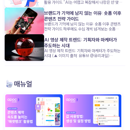
활용 가이드 “AI는 어렵고 복잡해서 나랑은 안 맞아!”
이 공식, 이제는 옛말이 된 것 같아요. 요즘 1인
기업가들은 복잡하고 무거운 AI 대신, 쉽고 친근한
브랜드가 기억에 남지 않는 이유: 숏폼 이후
‘AI 비서’ 에 훨씬 더 열광하고 있거든요. 단순한 업무
콘텐츠 전략 가이드
처리부터 마케팅 기획까지, 어떻게 AI가 혼자 모든 걸
브랜드가 기억에 남지 않는 이유: 숏폼 이후 콘텐츠
하는 1인 기업가의 시간을 구해주고, 성장을 돕는지
전략 가이드 하루에도 수십 개씩 넘겨보는 숏폼
지금부터 함께 살펴볼까요? “복잡하지 않아도
콘텐츠, 그 안에서 우리 브랜드는 과연 기억에
괜찮아”: AI 비서가 주목받는 이유 (▲ 이미지 출처:
남았을까요? 요즘은 ‘조회수’보다 ‘기억률’이 더
AI 영상 제작 트렌드: 기획자와 마케터가
클립아트코리아) 최근 1인 기업가들은 완벽한 AI
중요한 시대입니다. 고객의 머리에 남는 콘텐츠를
주도하는 시대
기술보다, 누구나 쉽게 쓰고 바로 도움 되는 ‘친근함’
만들기 위해, 단순한 시선 끌기를 넘어서는 전략이
AI 영상 제작 트렌드: 기획자와 마케터가 주도하는
을 더 원합니다. 복잡한 설정 없이 ‘내 비서’처럼 소통
필요하죠. 이제 브랜드가 준비해야 할 건, 숏폼 이후
시대 (▲ 이미지 출처: 유튜브 @유리과일)
하며, 업무 효율을 높여주는 AI가 핵심 매력
고객을 이끌 ‘다음 스텝’ 입니다. 그 전략의 핵심, 함께
“조선시대 인플루언서가 라이브 방송을 한다면?”
포인트죠. 이 AI 비서는 반복되는 업무를 척척
알아볼까요? 출퇴근길 스크롤 속, 우리 브랜드는
“유리로 된 과일을 자를 수 있다면?” 최근 수백만
처리하며, 기업가가 진짜 중요한 ‘사람과의 관계’ 와
살아남았을까? (▲ 이미지 출처: 포춘코리아) 요즘
조회수를 기록한 이 영상들은 어떻게
‘사업 전략’ 에 집중할 수 있게 도와줍니다. 이런
출근길, 무심코 넘긴 릴스가 몇 개나 되세요? 아마
만들어졌을까요? 놀랍게도 복잡한 장비나 전문적인
친근한 AI 활용이야말로 시간과 에너지를 모두
하루에 수십, 많게는 백 개 이상일지도 모르죠. 그런데
촬영·편집 없이, 단지 텍스트 입력만으로 완성된 AI
살리는 비결입니다. AI 비서: 브랜드보다 먼저!
매뉴얼
그중에서 브랜드 이름이나 메시지가 또렷이 기억나는
영상 입니다. 과거 영상 제작의 성공 공식이 ‘막대한
성장을 이끄는 숨은 조력자 (▲ 이미지 출처:
콘텐츠 는 얼마나 될까요? 숏폼 콘텐츠는 분명
자본과 시간’ 이었다면, 지금은 기발한 아이디어 와
동아사이언스) 놀랍게도, 일부 1인 기업가들은 AI
눈길을 사로잡는 데는 탁월한 수단이에요. 감각적인
빠른 실행력 이 성공을 결정짓습니다. 영상 제작의
비서 덕분에 브랜드보다 ‘업무 효율’ 과 ‘고객 응대’
편집, 유행하는 음악, 짧고 강렬한 장면 전환. ‘발견의
진입장벽이 무너진 지금, AI 영상 기술 을 통해
에서 한 단계 업그레이드되는 경험을 했습니다. AI
순간’ 을 만들어내는 데 이만한 도구가 없죠. 그런데
콘텐츠 경쟁에서 어떻게 앞서갈 수 있을까요? 그
비서는 단순한 도구를 넘어, ‘나만의 비서’로서
문제는 그 이후입니다. 너무 많은 콘텐츠가 지나가는
구체적인 전략을 함께 알아보겠습니다. 더 이상
친근하게 소통하며 팬(고객)과 연결고리를 만듭니다.
만큼, 대부분은 금방 잊히고 맙니다. 기억되지 않는
기술이 콘텐츠를 주도하지 않는다 (▲ 이미지 출처:
업무의 무게를 덜고, 브랜드가 아닌 ‘나’에게 집중할
브랜드는 결국 ‘한 번 스친 이름’ 그 이상이 되기
틱톡 @ai_mong) 과거에는 영상 한 편을
수 있게 하는 거죠. 이제 AI 비서는 1인 기업가의
어렵죠. 지금 우리는 ‘조회수’는 넘치지만, ‘브랜드
제작하려면 촬영 장비부터 스튜디오 대여, 전문 편집
성공을 견인하는 핵심 파트너 입니다. AI는 도구가
애착’은 부족한 콘텐츠 시대 를 살고 있어요. 숏폼으로
인력 투입까지 막대한 시간과 비용 이 들었습니다.