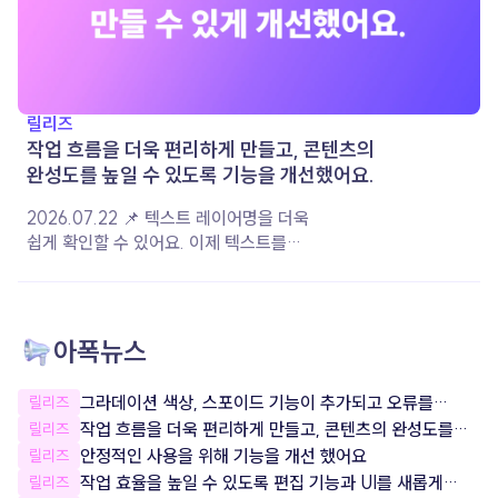
릴리즈
작업 흐름을 더욱 편리하게 만들고, 콘텐츠의
완성도를 높일 수 있도록 기능을 개선했어요.
2026.07.22 📌 텍스트 레이어명을 더욱
쉽게 확인할 수 있어요. 이제 텍스트를
작성하면 입력한 내용이 레이어 이름으로
자동 지정돼요. 레이어 이름을 직접 변경한
경우에는 설정한 이름이 그대로 유지되어,
여러 레이어를 더욱 편리하게 구분하고
아폭뉴스
관리할 수 있습니다. 📌 음악 재생 옵션이
더욱 다양해졌어요. 음악이 재생되는 구간과
그라데이션 색상, 스포이드 기능이 추가되고 오류를
릴리즈
볼륨을 원하는 대로 설정할 수 있도록 상세
잡았어요!
작업 흐름을 더욱 편리하게 만들고, 콘텐츠의 완성도를
릴리즈
옵션을 개선했어요. 콘텐츠의 분위기와
높일 수 있도록 기능을 개선했어요.
안정적인 사용을 위해 기능을 개선 했어요
릴리즈
장면에 맞게 음악을 조절하여 더욱 완성도
작업 효율을 높일 수 있도록 편집 기능과 UI를 새롭게
릴리즈
높은 콘텐츠를 제작해 보세요. 📌 서비스