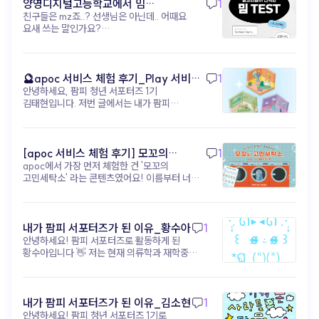
shoplive) 자극적인 숏폼 하나로 브랜드를
양영디지털고등학교에서 밈
1
지금, 진짜 경쟁력은 아이디어 (▲ 이미지 출처:
각인시키는 시대는 끝났어요. 이제는 짧은 영상이
친구들은 mz죠..? 선생님은 아닌데.. 어때요
테스트해보기!
유튜브 @골아파덕) 과거에는 고가 장비나 고급 편집
고객의 발걸음을 멈추게 했다면, 그다음을 준비해야
요새 쓰는 말인가요?
기술을 가진 제작자만이 영상 시장을 주도했지만
해요. 머무르고, 탐험하고, 관계를 맺을 수 있는 '진짜
https://www.apoc.day/d/9wDf7GmtV8
이제는 Runway, Sora, VEO3, apoc 같은 AI 및
공간' 을요. 이때 필요한 건 거창한 예산도, 대형
영상 도구 가 누구에게나 공개되어 있습니다. 기술적
캠페인도 아니에요. ‘고객 여정’ 을 설계할 수 있는
차별점이 거의 사라진 현시점에서 영상 콘텐츠의
콘텐츠 구조 와 경험 설계 도구 입니다. 아폭(apoc)
🔮apoc 서비스 체험 후기_Play 서비스
1
성공은 아이디어와 실행 속도 에 달려있습니다.
을 활용하면, 숏폼으로 유입된 고객을 인터랙티브 웹,
안녕하세요, 팜피 청년 서포터즈 1기
(무드룸 테스트) - 김태현
얼마나 독창적인 아이디어 를 내고, 얼마나 빠르게 그
미니게임, 디지털 쇼룸 같은 ‘브랜드 경험 공간’ 으로
김태현입니다. 저번 글에서는 내가 팜피
아이디어를 영상으로 구현 하며, 또 그 영상을 소비자
자연스럽게 이끌 수 있어요. 브랜드 메시지를
서포터즈가 된 지원 동기와 활동 포부에 대해
반응에 맞춰 어떻게 개선 하는지가 콘텐츠 경쟁력의
소비자가 ‘직접 탐험’ 하게 만드는 거죠. 핵심은
작성해봤었는데, 이번 글에서는 아폭 서비스에
핵심 이 되었습니다. 기술적 차별점이 사라진 지금,
고객이 브랜드를 ‘탐험’ 하고 ‘해석’ 하게 만드는 구조
대한 체험 후기를 작성해보려고 합니다! 내가
성공의 핵심은 무엇일까요? 독창적인 아이디어
설계 입니다. 지금은 단순한 스크롤 속 콘텐츠가
팜피 서포터즈가 된 이후로 아폭(apoc)의
[apoc 서비스 체험 후기] 모꼬의
1
남들이 생각하지 못한, 우리 브랜드만의 독창적인
아니라, 브랜드와의 관계를 설계할 수 있는 콘텐츠
‘오늘의 기분은? 무드 테스트’ 콘텐츠를 직접
아이디어를 구상하는 능력 빠른 실행 및 테스트
apoc에서 가장 먼저 체험한 건 '모꼬의
고민세탁소_황수아
구조가 필요한 시점이에요. 숏폼이 초대장이라면,
체험해봤다. 처음에는 가볍게 참여할 수 있는
아이디어를 곧바로 영상으로 만들어 시장의 반응을
고민세탁소' 라는 콘텐츠였어요! 이름부터 너무
이제 우리만의 파티장을 열 차례입니다. 브랜드를
감정 테스트 정도라고 생각했는데, 실제로
빠르게 테스트하는 속도 데이터 기반 개선 소비자
귀엽지 않나요?🐾 고민을 세탁기에 넣어서
‘기억’으로 연결하고 싶다면, 지금부터 콘텐츠의
경험해보니 생각보다 몰입감이 높았고 꽤 인상
반응 데이터를 분석하여 무엇이 효과가 있는지
'세탁'해준다는 콘셉트인데, 실제로 해보니
구조를 설계해보세요! ▸ apoc 콘텐츠 제작 바로가기:
깊었다. 특히 질문 구성이 단순히 결과를 맞히기
파악하고 다음 콘텐츠에 즉시 반영하는 능력 즉, 누가
생각보다 훨씬 몰입감이 있었어요. 📋 이용
https://studio.apoc.day/#/
위한 테스트라기보다, 현재 내 감정 상태를
더 창의적으로 실험 하고, 더 빠르게 실행 하며, 더
방법은 이렇게 진행돼요! 1. 시작 화면에서
내가 팜피 서포터즈가 된 이유_황수아
1
자연스럽게 돌아보게 만든다는 점이
현명하게 개선 하는가가 지금 시대의 진짜
'시작하기' 버튼 클릭 2. 고민 세탁 주문서 작성
안녕하세요! 팜피 서포터즈로 활동하게 된
흥미로웠다. “지금 내가 가장 하고 싶은
경쟁력입니다. 상상이 콘텐츠가 되는 시대, 이제는
— 이름, 현재 상태(화남/슬픔/우울/불안/
황수아입니다 👋 저는 현재 의류학과 재학중인
행동은?” 같은 질문들은 평소 무심코 지나쳤던
실행이 관건입니다 (▲ 이미지 출처: 유튜브 @
현타), 세탁 방법(약하게/강하게/비틀기/삶음),
학생입니다! 의류학과에서 공부하다 보면
감정이나 욕구를 다시 인식하게 해주는
유리과일) AI 영상 제작은 더 이상 낯선 미래 기술이
고민 내용 입력 3. '주문하기' 누르면 세탁기가
자연스럽게 '소비자가 옷을 더 실감나게 경험할
느낌이었다. 나는 평소에도 자아성찰이나 감정
아니에요. 기획자의 상상력을 현실로 만들고,
돌아가면서 고민을 세탁해줘요 🌀 4. 세탁 완료
수 없을까?'라는 고민을 하게 되는데요, 그 답을
기록에 관심이 많은 편인데, 테스트를
브랜드의 메시지를 가장 새롭게 전달하는 차세대
후 맞춤 고민 해결법을 받아볼 수 있어요! 저는
팜피의 apoc에서 찾았어요. 코딩이나 전문
내가 팜피 서포터즈가 된 이유_김소현
1
진행하면서 ‘생각보다 지금 내 상태를 잘
콘텐츠 제작 도구 입니다. 이러한 흐름은 단순한 영상
과제가 너무 많아서 힘들때 해봤는데, 상태는
디자인 툴 없이도 누구나 웹에서 AR·VR·3D
안녕하세요! 팜피 청년 서포터즈 1기로