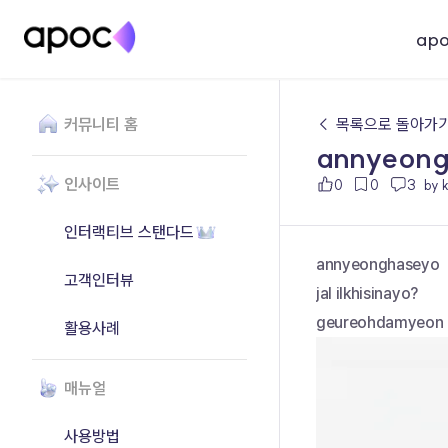
ap
커뮤니티 홈
← 목록으로 돌아가
annyeon
인사이트
0
0
3
by 
인터랙티브 스탠다드
annyeonghaseyo
고객인터뷰
jal ilkhisinayo?
geureohdamyeon d
활용사례
매뉴얼
사용방법