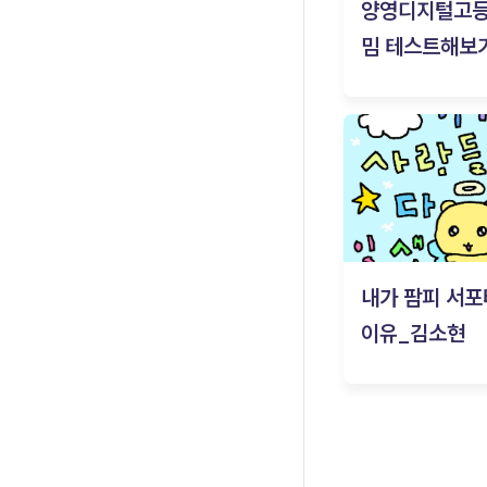
양영디지털고
밈 테스트해보기
내가 팜피 서포
이유_김소현