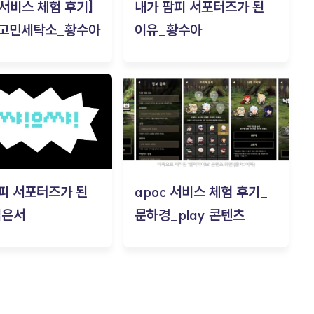
c 서비스 체험 후기]
내가 팜피 서포터즈가 된
 고민세탁소_황수아
이유_황수아
피 서포터즈가 된
apoc 서비스 체험 후기_
김은서
문하경_play 콘텐츠