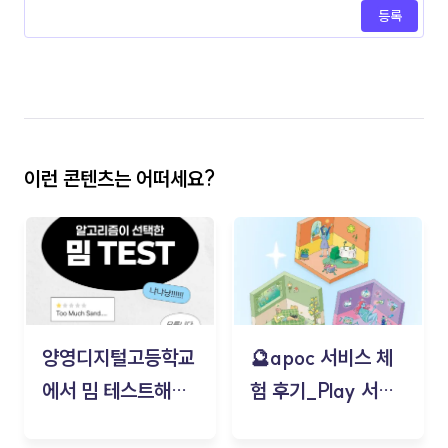
등록
이런 콘텐츠는 어떠세요?
양영디지털고등학교
🔮apoc 서비스 체
에서 밈 테스트해보
험 후기_Play 서비
기!
스(무드룸 테스트) -