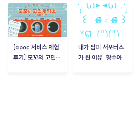
김태현
[apoc 서비스 체험
내가 팜피 서포터즈
후기] 모꼬의 고민세
가 된 이유_황수아
탁소_황수아