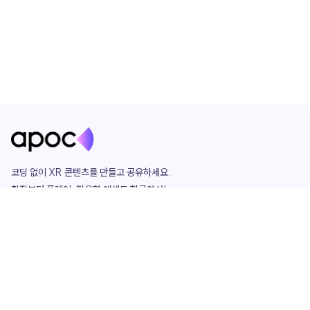
코딩 없이 XR 콘텐츠를 만들고 공유하세요. 

창작부터 플레이, 필요한 애셋도 한곳에서!

그리고 커뮤니티에서 함께하는 즐거움까지 

언제나 apoc이 함께합니다.
apoc