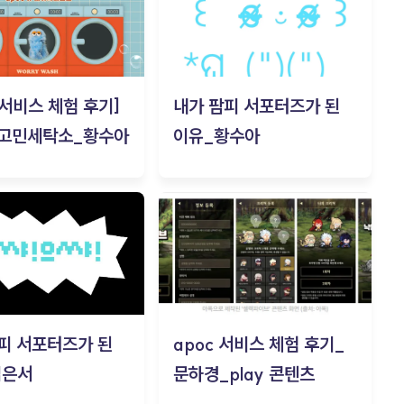
c 서비스 체험 후기]
내가 팜피 서포터즈가 된
 고민세탁소_황수아
이유_황수아
피 서포터즈가 된
apoc 서비스 체험 후기_
김은서
문하경_play 콘텐츠