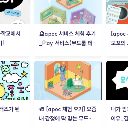
등학교에서
🔮apoc 서비스 체험 후기
[apo
!
_Play 서비스(무드룸 테스
모꼬의
트) - 김태현
터즈가 된
🎨 [apoc 체험 후기] 요즘
내가 팜
내 감정에 딱 맞는 무드룸
이유_
은? | ‘무드룸 테스트’ 솔직