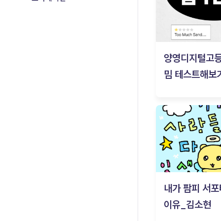
양영디지털고
밈 테스트해보기
내가 팜피 서포
이유_김소현