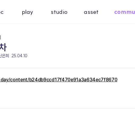
oc
play
studio
asset
commu
기
차
 신은희
25.04.10
c.day/content/b24db9ccd17f470e91a3a634ec7f8670