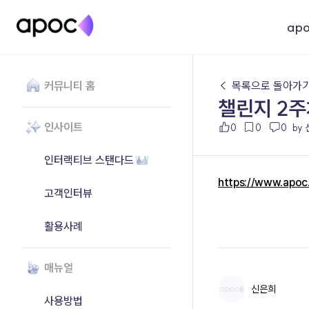
ap
커뮤니티 홈
← 목록으로 돌아가
챌린지 2주
인사이트
0
0
0
by
인터랙티브 스탠다드
https://www.apo
고객인터뷰
활용사례
매뉴얼
신은희
사용방법