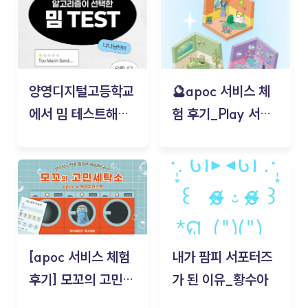
양영디지털고등학교
🔮apoc 서비스 체
에서 밈 테스트해보
험 후기_Play 서비
기!
스(무드룸 테스트) -
김태현
[apoc 서비스 체험
내가 팜피 서포터즈
후기] 모꼬의 고민세
가 된 이유_황수아
탁소_황수아