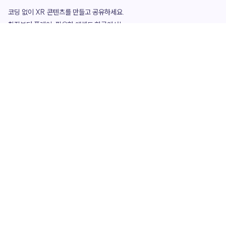
코딩 없이 XR 콘텐츠를 만들고 공유하세요. 

창작부터 플레이, 필요한 애셋도 한곳에서!

그리고 커뮤니티에서 함께하는 즐거움까지 

언제나 apoc이 함께합니다.
apoc
portfolio
마켓플레이스
요금제
play
studio
템플릿
asset