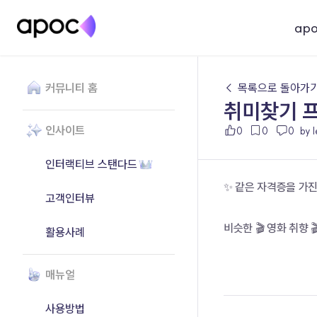
ap
커뮤니티 홈
← 목록으로 돌아가
취미찾기 프
인사이트
0
0
0
by 
인터랙티브 스탠다드
✨ 같은 자격증을 가진
고객인터뷰
비슷한 🎬 영화 취향 
활용사례
매뉴얼
사용방법