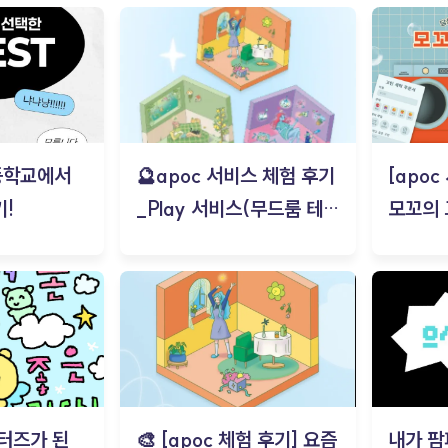
등학교에서
🔮apoc 서비스 체험 후기
[apo
!
_Play 서비스(무드룸 테스
모꼬의
트) - 김태현
터즈가 된
🎨 [apoc 체험 후기] 요즘
내가 팜