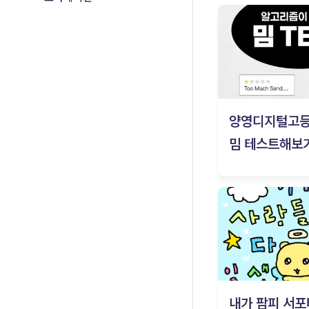
양영디지털고
밈 테스트해보기
내가 팜피 서포