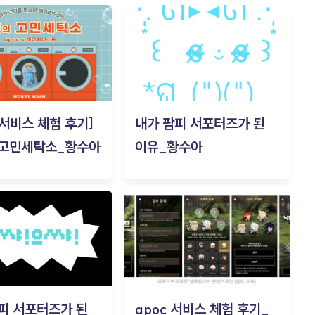
c 서비스 체험 후기]
내가 팜피 서포터즈가 된
 고민세탁소_황수아
이유_황수아
피 서포터즈가 된
apoc 서비스 체험 후기_