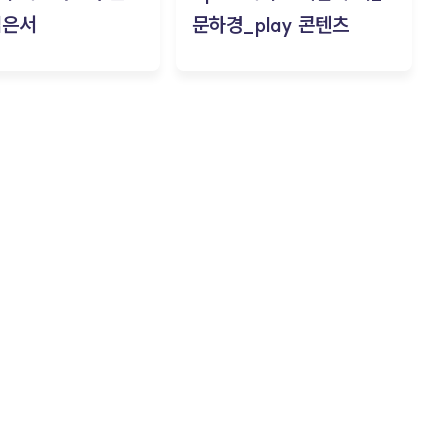
김은서
문하경_play 콘텐츠