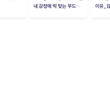
내 감정에 딱 맞는 무드룸
이유_
은? | ‘무드룸 테스트’ 솔직
후기_김은서