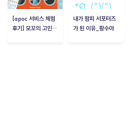
[apoc 서비스 체험
내가 팜피 서포터즈
후기] 모꼬의 고민세
가 된 이유_황수아
탁소_황수아