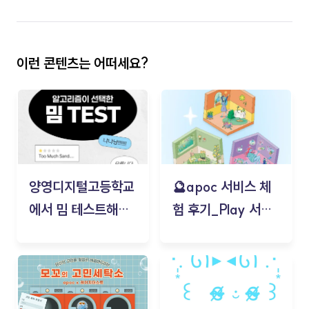
이런 콘텐츠는 어떠세요?
양영디지털고등학교
🔮apoc 서비스 체
에서 밈 테스트해보
험 후기_Play 서비
기!
스(무드룸 테스트) -
김태현