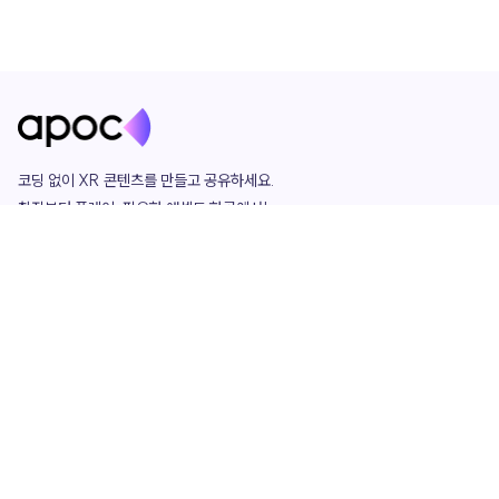
코딩 없이 XR 콘텐츠를 만들고 공유하세요. 

창작부터 플레이, 필요한 애셋도 한곳에서!

그리고 커뮤니티에서 함께하는 즐거움까지 

언제나 apoc이 함께합니다.
apoc
portfolio
마켓플레이스
요금제