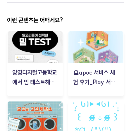
이런 콘텐츠는 어떠세요?
양영디지털고등학교
🔮apoc 서비스 체
에서 밈 테스트해보
험 후기_Play 서비
기!
스(무드룸 테스트) -
김태현