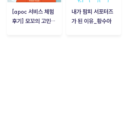
[apoc 서비스 체험
내가 팜피 서포터즈
후기] 모꼬의 고민세
가 된 이유_황수아
탁소_황수아