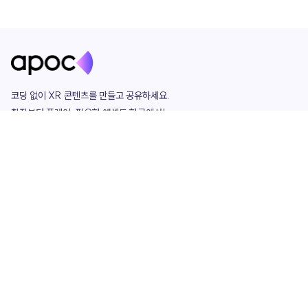
코딩 없이 XR 콘텐츠를 만들고 공유하세요. 

창작부터 플레이, 필요한 애셋도 한곳에서!

그리고 커뮤니티에서 함께하는 즐거움까지 

언제나 apoc이 함께합니다.
apoc
portfolio
마켓플레이스
요금제
play