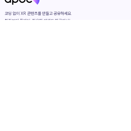
코딩 없이 XR 콘텐츠를 만들고 공유하세요. 

창작부터 플레이, 필요한 애셋도 한곳에서!

그리고 커뮤니티에서 함께하는 즐거움까지 

언제나 apoc이 함께합니다.
apoc
portfolio
마켓플레이스
요금제
play
studio
템플릿
asset