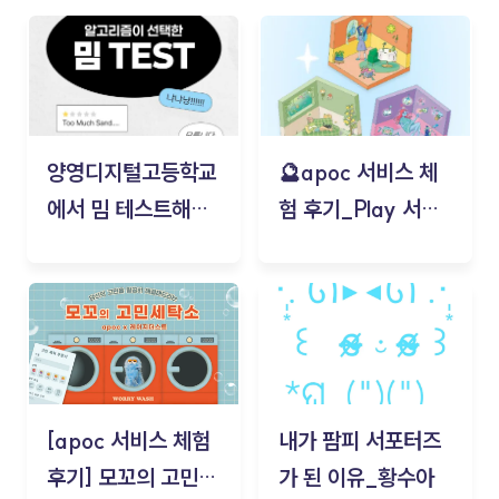
양영디지털고등학교
🔮apoc 서비스 체
에서 밈 테스트해보
험 후기_Play 서비
기!
스(무드룸 테스트) -
김태현
[apoc 서비스 체험
내가 팜피 서포터즈
후기] 모꼬의 고민세
가 된 이유_황수아