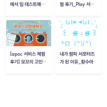
에서 밈 테스트해보
험 후기_Play 서비
기!
스(무드룸 테스트) -
김태현
[apoc 서비스 체험
내가 팜피 서포터즈
후기] 모꼬의 고민세
가 된 이유_황수아
탁소_황수아