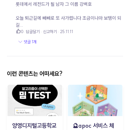
롯데에서 레전드가 될 남자 그 이름 강백호
오늘 퇴근길에 빼뺴로 또 사가렵니다 조금이나마 보탬이 되
길...
0
답글달기
신고하기
25.11.11
댓글 1개
이런 콘텐츠는 어떠세요?
양영디지털고등학교
🔮apoc 서비스 체