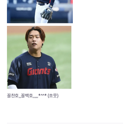
꼴찬호,,꼴백호,,,,,*^^* (흐뭇)