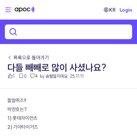
KR
Login
← 목록으로 돌아가기
다들 빼빼로 많이 사셨나요?
1
0
4
by 솜털밀지마요
25.11.11
돌발퀴즈!!
박찬호는?
1) 롯데자이언츠
2) 기아타이거즈