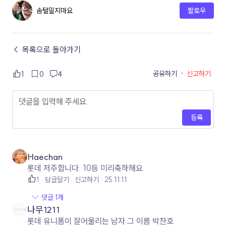
솜털밀지마요
팔로우
← 목록으로 돌아가기
공유하기
·
신고하기
1
0
4
등록
Haechan
롯데 저주합니다. 10등 미리축하해요
1
답글달기
신고하기
25.11.11
댓글 1개
나무1211
롯데 유니폼이 잘어울리는 남자 그 이름 박찬호