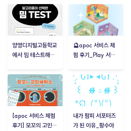
양영디지털고등학교
🔮apoc 서비스 체
에서 밈 테스트해보
험 후기_Play 서비
기!
스(무드룸 테스트) -
김태현
[apoc 서비스 체험
내가 팜피 서포터즈
후기] 모꼬의 고민세
가 된 이유_황수아