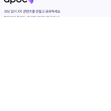
코딩 없이 XR 콘텐츠를 만들고 공유하세요. 

창작부터 플레이, 필요한 애셋도 한곳에서!

그리고 커뮤니티에서 함께하는 즐거움까지 

언제나 apoc이 함께합니다.
apoc
portfolio
마켓플레이스
요금제
play
studio
템플릿
asset