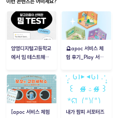
이런 콘텐츠는 어떠세요?
양영디지털고등학교
🔮apoc 서비스 체
에서 밈 테스트해보
험 후기_Play 서비
기!
스(무드룸 테스트) -
김태현
[apoc 서비스 체험
내가 팜피 서포터즈