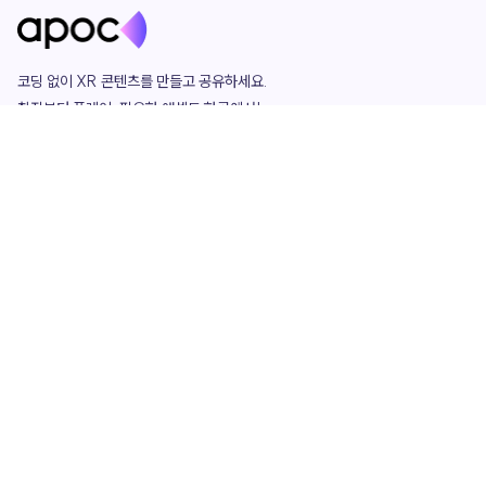
코딩 없이 XR 콘텐츠를 만들고 공유하세요. 

창작부터 플레이, 필요한 애셋도 한곳에서!

그리고 커뮤니티에서 함께하는 즐거움까지 

언제나 apoc이 함께합니다.
apoc
portfolio
마켓플레이스
요금제
play
studio
템플릿