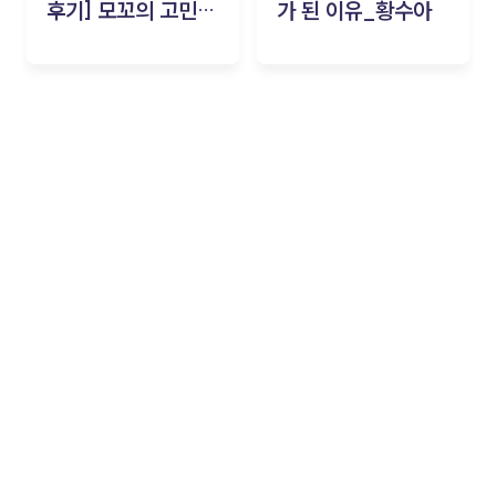
후기] 모꼬의 고민세
가 된 이유_황수아
탁소_황수아