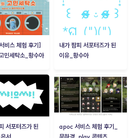
c 서비스 체험 후기]
내가 팜피 서포터즈가 된
 고민세탁소_황수아
이유_황수아
피 서포터즈가 된
apoc 서비스 체험 후기_
김은서
문하경_play 콘텐츠