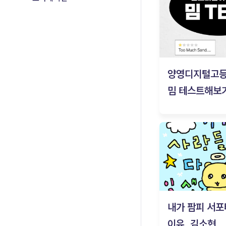
양영디지털고
밈 테스트해보기
내가 팜피 서포
이유_김소현