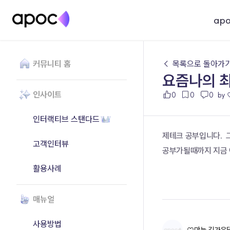
ap
커뮤니티 홈
← 목록으로 돌아가
요즘나의 
인사이트
0
0
0
by
인터랙티브 스탠다드
제테크 공부입니다. 
고객인터뷰
공부가될때까지 지금 
활용사례
매뉴얼
사용방법