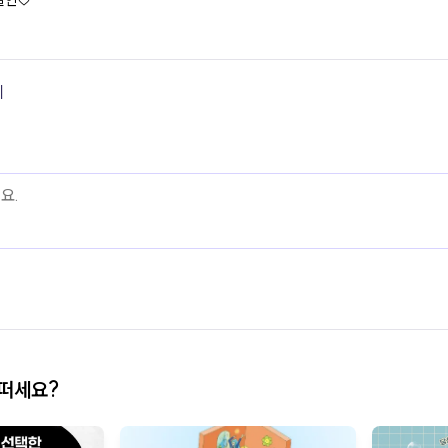
달인♡
기
어떠세요?