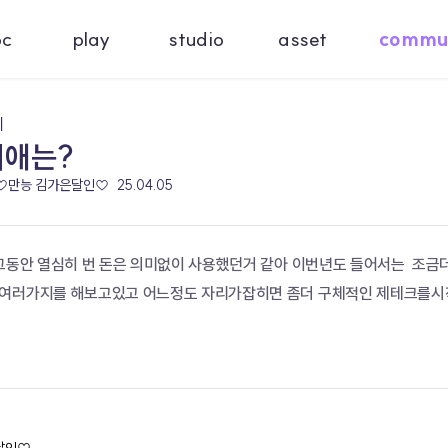
oc
play
studio
asset
commu
기
최애는?
 ♡만능 김가은달인♡
25.04.05
 그동안 열심히 번 돈은 의미없이 사용했던거 같아 이번년도 들어서는  조
여러가지를 해보고있고 어느정도 자리가잡히면 좀더 구체적인 제테크를시