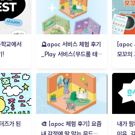
등학교에서
🔮apoc 서비스 체험 후기
[apo
!
_Play 서비스(무드룸 테스
모꼬의
트) - 김태현
터즈가 된
🎨 [apoc 체험 후기] 요즘
내가 팜
내 감정에 딱 맞는 무드룸
이유_