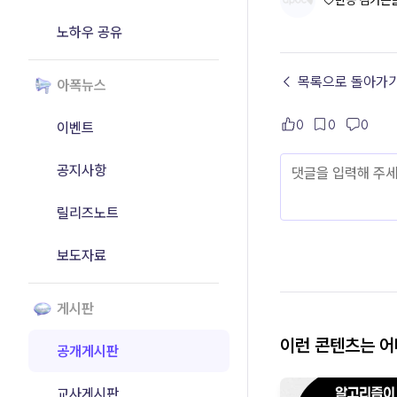
♡만능 김가은
노하우 공유
← 목록으로 돌아가
아폭뉴스
0
0
0
이벤트
공지사항
릴리즈노트
보도자료
게시판
이런 콘텐츠는 
공개게시판
교사게시판