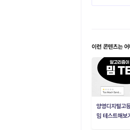
이런 콘텐츠는 
양영디지털고
밈 테스트해보기