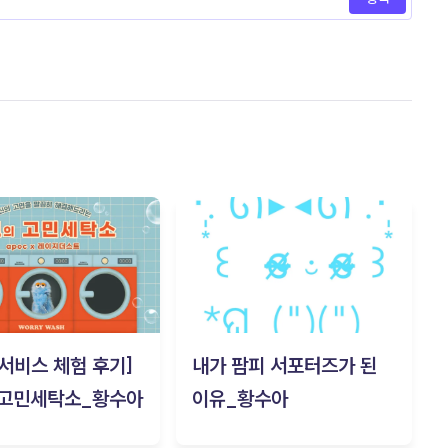
c 서비스 체험 후기]
내가 팜피 서포터즈가 된
 고민세탁소_황수아
이유_황수아