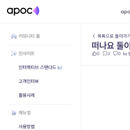
ap
커뮤니티 홈
← 목록으로 돌아가
떠나요 둘이
인사이트
0
0
0
by
인터랙티브 스탠다드
고객인터뷰
활용사례
매뉴얼
사용방법