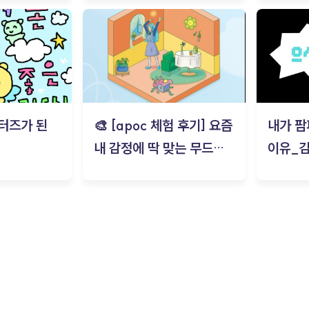
터즈가 된
🎨 [apoc 체험 후기] 요즘
내가 팜
내 감정에 딱 맞는 무드룸
이유_
은? | ‘무드룸 테스트’ 솔직
후기_김은서