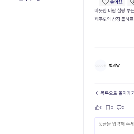
따뜻한 바람 살랑 부는
제주도의 상징 돌하르
별의달
← 목록으로 돌아가
0
0
0