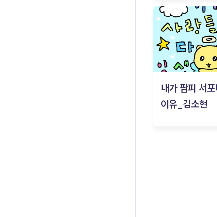
내가 팜피 서포
이유_김소현