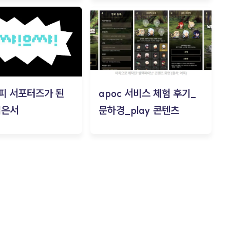
피 서포터즈가 된
apoc 서비스 체험 후기_
김은서
문하경_play 콘텐츠