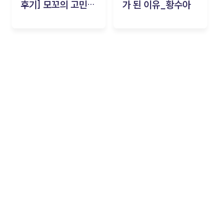
후기] 모꼬의 고민세
가 된 이유_황수아
탁소_황수아