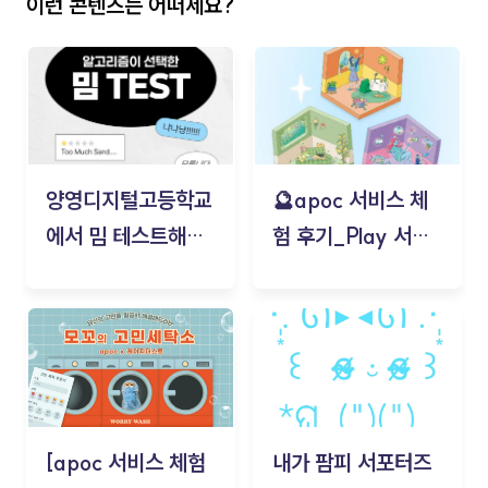
이런 콘텐츠는 어떠세요?
양영디지털고등학교
🔮apoc 서비스 체
에서 밈 테스트해보
험 후기_Play 서비
기!
스(무드룸 테스트) -
김태현
[apoc 서비스 체험
내가 팜피 서포터즈