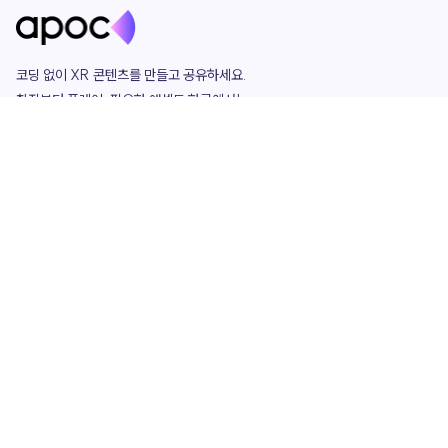
코딩 없이 XR 콘텐츠를 만들고 공유하세요. 

창작부터 플레이, 필요한 애셋도 한곳에서!

그리고 커뮤니티에서 함께하는 즐거움까지 

언제나 apoc이 함께합니다.
apoc
portfolio
마켓플레이스
요금제
play
studio
템플릿