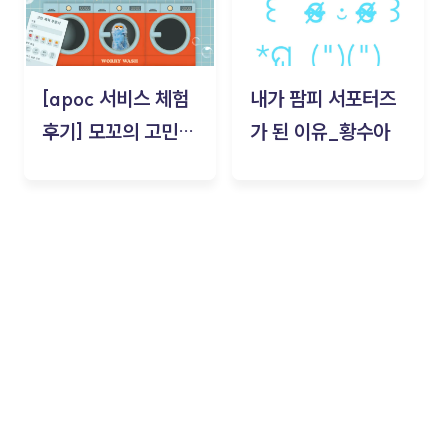
[apoc 서비스 체험
내가 팜피 서포터즈
후기] 모꼬의 고민세
가 된 이유_황수아
탁소_황수아