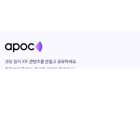
코딩 없이 XR 콘텐츠를 만들고 공유하세요. 

창작부터 플레이, 필요한 애셋도 한곳에서!

그리고 커뮤니티에서 함께하는 즐거움까지 

언제나 apoc이 함께합니다.
apoc
portfolio