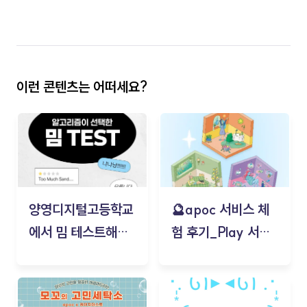
이런 콘텐츠는 어떠세요?
양영디지털고등학교
🔮apoc 서비스 체
에서 밈 테스트해보
험 후기_Play 서비
기!
스(무드룸 테스트) -
김태현