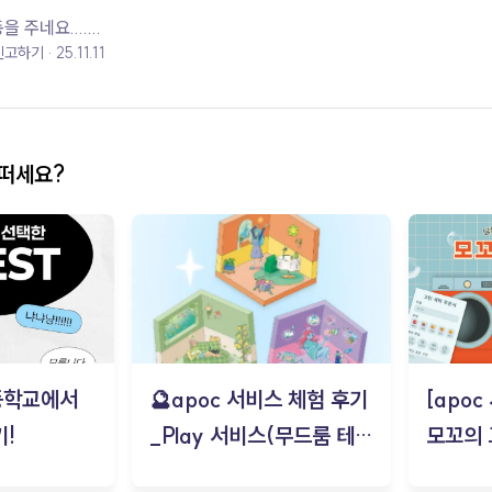
주네요.......
신고하기
25.11.11
어떠세요?
등학교에서
🔮apoc 서비스 체험 후기
[apo
!
_Play 서비스(무드룸 테스
모꼬의
트) - 김태현