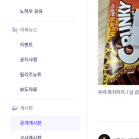
노하우 공유
아폭뉴스
이벤트
공지사항
릴리즈노트
보도자료
무려 쪽지까지..! 넘 감동 ..
게시판
공개게시판
교사게시판