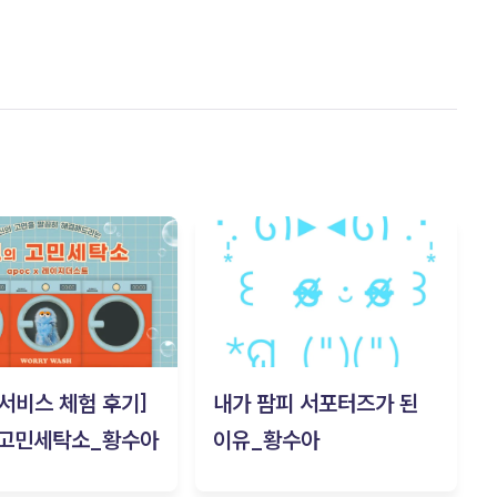
c 서비스 체험 후기]
내가 팜피 서포터즈가 된
 고민세탁소_황수아
이유_황수아