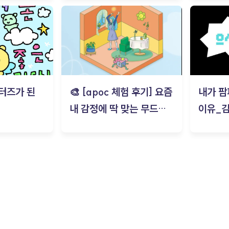
터즈가 된
🎨 [apoc 체험 후기] 요즘
내가 팜
내 감정에 딱 맞는 무드룸
이유_
은? | ‘무드룸 테스트’ 솔직
후기_김은서