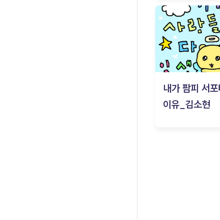
내가 팜피 서포
이유_김소현