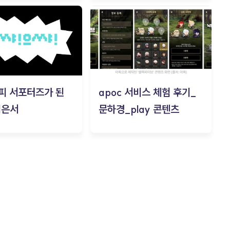
피 서포터즈가 된
apoc 서비스 체험 후기_
김은서
문하경_play 콘텐츠