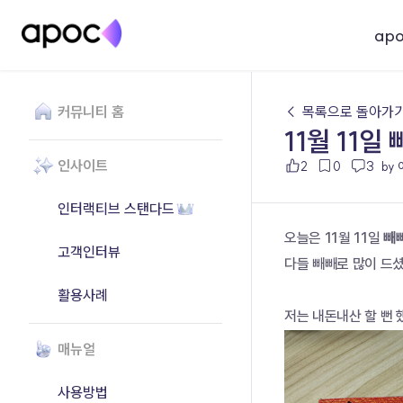
ap
커뮤니티 홈
← 목록으로 돌아가
11월 11일
인사이트
2
0
3
by
인터랙티브 스탠다드
오늘은 11월 11일 
빼
고객인터뷰
다들 빼빼로 많이 드
활용사례
저는 내돈내산 할 뻔 
매뉴얼
사용방법