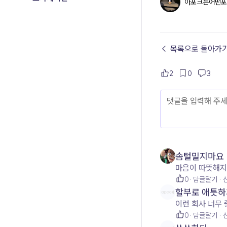
아포크는어떤포
← 목록으로 돌아가
2
0
3
솜털밀지마요
마음이 따뜻해지
0
답글달기
할부로 애틋하
이런 회사 너무 좋
0
답글달기