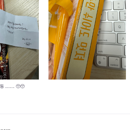
....... 🥺🥺