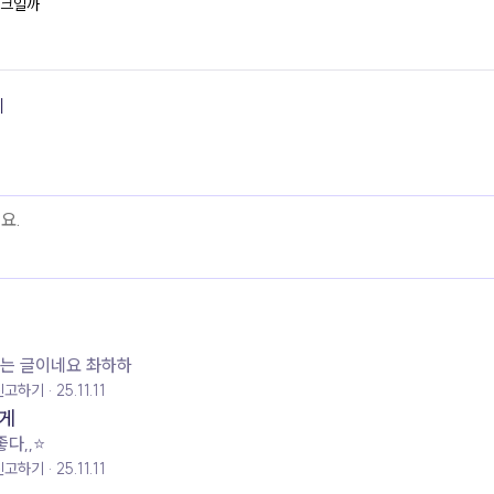
크일까
기
는 글이네요 촤하하
신고하기
25.11.11
게
다,,⭐️
신고하기
25.11.11