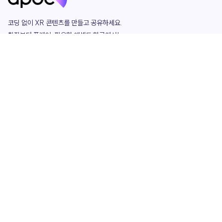
코딩 없이 XR 콘텐츠를 만들고 공유하세요. 

창작부터 플레이, 필요한 애셋도 한곳에서!

그리고 커뮤니티에서 함께하는 즐거움까지 

언제나 apoc이 함께합니다.
apoc
portfolio
마켓플레이스
요금제
play
studio
템플릿
asset