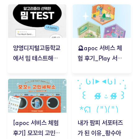
양영디지털고등학교
🔮apoc 서비스 체
에서 밈 테스트해보
험 후기_Play 서비
기!
스(무드룸 테스트) -
김태현
[apoc 서비스 체험
내가 팜피 서포터즈
후기] 모꼬의 고민세
가 된 이유_황수아