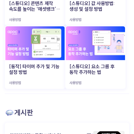
아니라 파트너 (▲ 이미지 출처: 뤼튼) 이 AI 비서의
시작한 인지, 관계로 이어지려면? (▲ 이미지 출처:
[스튜디오] 콘텐츠 제작
[스튜디오] 값 사용방법:
특히 소규모 브랜드나 개인 크리에이터에게는 큰
가장 큰 매력은, 사용자의 업무 스타일과 피드백에
포춘코리아) 숏폼은 ‘시작점’ 으로는 매우
속도를 높이는 ‘애셋뱅크’
생성 및 설정 방법
부담이었죠. 하지만 최근 등장한 VEO3, Runway,
맞춰 점점 똑똑해 진다는 점이에요. 사용자가 보내는
효과적이에요. 초단 시간에 브랜드 로고를 보여주고,
활용법
Sora 같은 AI 기반 비디오 생성 도구 들은 텍스트 한
명령과 데이터를 학습하며, 더 나은 결과물을
분위기를 전달하고, 관심을 유도할 수 있죠. 하지만
사용방법
사용방법
줄만 입력 하면 영상으로 즉시 변환 해 줍니다. 이제
만들어내고, 업무 효율을 극대화하죠. 즉, 일방적인
그것만으로 브랜드에 대한 애정을 쌓기엔
‘조선시대 K-POP 아이돌 만들어줘’ 같은 엉뚱한
기계가 아닌 ‘함께 만들어가는 파트너’ 입니다. 이
역부족입니다. 사람들은 ‘본 적 있다’는 느낌은 가질
상상도 몇 분 만에 현실감 있는 영상 으로 구현됩니다.
과정에서 1인 기업가는 AI와 소통하며, 자신만의
수 있지만, 그게 브랜드로 이어지진 않아요. 진짜 팬이
촬영과 편집에 쏟던 에너지를 오롯이 아이디어
업무 시스템과 팬과의 관계를 키워갑니다. AI 활용
되려면, 한 번의 노출이 아니라 ‘브랜드와의 경험’ 이
기획에만 집중 할 수 있게 된 것입니다. 이는 기획자나
성공의 비밀 (▲ 이미지 출처: 지티티코리아) 이제
필요하죠. 많은 브랜드들이 이 지점에서 길을
마케터가 직접 영상 감독이 되어 아이디어를 즉시
AI는 거창하고 복잡한 기술이 아닙니다. 오히려 ‘일
잃습니다. 어떻게 더 깊은 관계로 연결 할 수 있을지,
테스트하고 실행할 수 있는 환경 이 열렸음을
잘하는’ 1인 기업가들이 가장 먼저 손에 넣는 실전형
‘인지 → 탐색 → 애착’ 으로 이어지는 여정을 만들기
의미합니다. Z세대가 주도하는 AI 영상 콘텐츠
도구 로 진화하고 있죠. 반복 업무에 시간을 쏟느라
위해 어떤 콘텐츠 전략이 필요한지 고민하게 되죠.
트렌드 (▲ 이미지 출처: 유튜브 @골아파덕)
정작 중요한 결정에 집중하지 못하고 있다면,
이젠 '초대장'과 '파티장'을 구분할 때 (▲ 이미지
예전에는 완벽한 영상 완성도가 최우선이었지만,
[동작] 타이머 추가 및 기능
[스튜디오] 요소 그룹 후
당신에게 필요한 건 거창한 혁신 이 아니라, 똑똑하고
출처: shoplive) 최근 콘텐츠를 잘 활용하는
요즘 소비자들은 다릅니다. 오히려 ‘독특함’, ‘기대와
설정 방법
동작 추가하는 법
친근한 ‘AI 비서’ 한 명 일지도 모릅니다. 예산, 인력,
브랜드일수록 숏폼을 ‘완결된 콘텐츠’가 아닌 ‘관심을
다른 반전’ 이 소비자들의 관심을 끌고 있습니다. 실제
시간이 부족하다는 이유로 늘 “나중에”만 외치고
유도하는 초대장’ 으로 사용해요. "우리 브랜드, 좀
많은 제작자들이 AI가 만들어낸 독특한 결과물 을
있었다면, 지금 바로 apoc을 써보세요. 당신의
사용방법
사용방법
재밌지 않아?" 이렇게 감각적인 숏폼으로 호기심을
그대로 활용하거나, 의도적으로 AI가 틀리게
머릿속에 있는 아이디어를 실행으로 옮겨줄 가장
자극한 다음, 고객이 더 오래 머무를 수 있는 별도의
작동하도록 유도해서 재밌는 효과 를 내기도 합니다.
빠르고, 가장 쉬운 방법 이 될 거예요! ▸ apoc 콘텐츠
‘브랜드 공간’을 마련합니다. 이 공간은 단순한 랜딩
부자연스러움과 특이함을 유머 코드로 승화시킨
제작 바로가기: https://studio.apoc.day/#/
페이지가 아니라, 브랜드 세계관을 탐험할 수 있는
영상들은 "이상한데 계속 보게 되네"라는 반응을
인터랙티브 콘텐츠 로 구성돼야 해요. 웹 기반 게임,
이끌어내며 새로운 유행을 만들어가고 있습니다.
참여형 디지털 쇼룸, 혹은 사용자 참여형 콘텐츠 도
게시판
이처럼 영상은 완성도보다 ‘실험’과 ‘빠른 피드백’
좋습니다. 핵심은 ‘경험’ 입니다. 콘텐츠를
중심으로 제작 되고, Z세대 중심으로 새로운 창작
수동적으로 보기만 하는 것이 아니라, 직접 움직이고
트렌드 와 유행 코드 를 만들어가고 있습니다. 빠르게
반응 하며 브랜드를 체험 하게 만들어야 하죠. 기억에
제작하고, 빠르게 소비되고, 다시 빠르게 개선되는
남는 콘텐츠는 구조에서 시작된다 (▲ 이미지 출처:
순환 구조 가 자리잡았습니다. 모두가 같은 툴을 가진