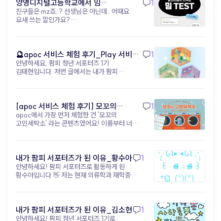
shoplive) 자극적인 숏폼 하나로 브랜드를
양영디지털고등학교에서 밈
1
지금, 진짜 경쟁력은 아이디어 (▲ 이미지 출처:
각인시키는 시대는 끝났어요. 이제는 짧은 영상이
친구들은 mz죠..? 선생님은 아닌데.. 어때요
테스트해보기!
유튜브 @골아파덕) 과거에는 고가 장비나 고급 편집
고객의 발걸음을 멈추게 했다면, 그다음을 준비해야
요새 쓰는 말인가요?
기술을 가진 제작자만이 영상 시장을 주도했지만
해요. 머무르고, 탐험하고, 관계를 맺을 수 있는 '진짜
https://www.apoc.day/d/9wDf7GmtV8
이제는 Runway, Sora, VEO3, apoc 같은 AI 및
공간' 을요. 이때 필요한 건 거창한 예산도, 대형
영상 도구 가 누구에게나 공개되어 있습니다. 기술적
캠페인도 아니에요. ‘고객 여정’ 을 설계할 수 있는
차별점이 거의 사라진 현시점에서 영상 콘텐츠의
콘텐츠 구조 와 경험 설계 도구 입니다. 아폭(apoc)
🔮apoc 서비스 체험 후기_Play 서비스
1
성공은 아이디어와 실행 속도 에 달려있습니다.
을 활용하면, 숏폼으로 유입된 고객을 인터랙티브 웹,
안녕하세요, 팜피 청년 서포터즈 1기
(무드룸 테스트) - 김태현
얼마나 독창적인 아이디어 를 내고, 얼마나 빠르게 그
미니게임, 디지털 쇼룸 같은 ‘브랜드 경험 공간’ 으로
김태현입니다. 저번 글에서는 내가 팜피
아이디어를 영상으로 구현 하며, 또 그 영상을 소비자
자연스럽게 이끌 수 있어요. 브랜드 메시지를
서포터즈가 된 지원 동기와 활동 포부에 대해
반응에 맞춰 어떻게 개선 하는지가 콘텐츠 경쟁력의
소비자가 ‘직접 탐험’ 하게 만드는 거죠. 핵심은
작성해봤었는데, 이번 글에서는 아폭 서비스에
핵심 이 되었습니다. 기술적 차별점이 사라진 지금,
고객이 브랜드를 ‘탐험’ 하고 ‘해석’ 하게 만드는 구조
대한 체험 후기를 작성해보려고 합니다! 내가
성공의 핵심은 무엇일까요? 독창적인 아이디어
설계 입니다. 지금은 단순한 스크롤 속 콘텐츠가
팜피 서포터즈가 된 이후로 아폭(apoc)의
[apoc 서비스 체험 후기] 모꼬의
1
남들이 생각하지 못한, 우리 브랜드만의 독창적인
아니라, 브랜드와의 관계를 설계할 수 있는 콘텐츠
‘오늘의 기분은? 무드 테스트’ 콘텐츠를 직접
아이디어를 구상하는 능력 빠른 실행 및 테스트
apoc에서 가장 먼저 체험한 건 '모꼬의
고민세탁소_황수아
구조가 필요한 시점이에요. 숏폼이 초대장이라면,
체험해봤다. 처음에는 가볍게 참여할 수 있는
아이디어를 곧바로 영상으로 만들어 시장의 반응을
고민세탁소' 라는 콘텐츠였어요! 이름부터 너무
이제 우리만의 파티장을 열 차례입니다. 브랜드를
감정 테스트 정도라고 생각했는데, 실제로
빠르게 테스트하는 속도 데이터 기반 개선 소비자
귀엽지 않나요?🐾 고민을 세탁기에 넣어서
‘기억’으로 연결하고 싶다면, 지금부터 콘텐츠의
경험해보니 생각보다 몰입감이 높았고 꽤 인상
반응 데이터를 분석하여 무엇이 효과가 있는지
'세탁'해준다는 콘셉트인데, 실제로 해보니
구조를 설계해보세요! ▸ apoc 콘텐츠 제작 바로가기:
깊었다. 특히 질문 구성이 단순히 결과를 맞히기
파악하고 다음 콘텐츠에 즉시 반영하는 능력 즉, 누가
생각보다 훨씬 몰입감이 있었어요. 📋 이용
https://studio.apoc.day/#/
위한 테스트라기보다, 현재 내 감정 상태를
더 창의적으로 실험 하고, 더 빠르게 실행 하며, 더
방법은 이렇게 진행돼요! 1. 시작 화면에서
내가 팜피 서포터즈가 된 이유_황수아
1
자연스럽게 돌아보게 만든다는 점이
현명하게 개선 하는가가 지금 시대의 진짜
'시작하기' 버튼 클릭 2. 고민 세탁 주문서 작성
안녕하세요! 팜피 서포터즈로 활동하게 된
흥미로웠다. “지금 내가 가장 하고 싶은
경쟁력입니다. 상상이 콘텐츠가 되는 시대, 이제는
— 이름, 현재 상태(화남/슬픔/우울/불안/
황수아입니다 👋 저는 현재 의류학과 재학중인
행동은?” 같은 질문들은 평소 무심코 지나쳤던
실행이 관건입니다 (▲ 이미지 출처: 유튜브 @
현타), 세탁 방법(약하게/강하게/비틀기/삶음),
학생입니다! 의류학과에서 공부하다 보면
감정이나 욕구를 다시 인식하게 해주는
유리과일) AI 영상 제작은 더 이상 낯선 미래 기술이
고민 내용 입력 3. '주문하기' 누르면 세탁기가
자연스럽게 '소비자가 옷을 더 실감나게 경험할
느낌이었다. 나는 평소에도 자아성찰이나 감정
아니에요. 기획자의 상상력을 현실로 만들고,
돌아가면서 고민을 세탁해줘요 🌀 4. 세탁 완료
수 없을까?'라는 고민을 하게 되는데요, 그 답을
기록에 관심이 많은 편인데, 테스트를
브랜드의 메시지를 가장 새롭게 전달하는 차세대
후 맞춤 고민 해결법을 받아볼 수 있어요! 저는
팜피의 apoc에서 찾았어요. 코딩이나 전문
내가 팜피 서포터즈가 된 이유_김소현
1
진행하면서 ‘생각보다 지금 내 상태를 잘
콘텐츠 제작 도구 입니다. 이러한 흐름은 단순한 영상
과제가 너무 많아서 힘들때 해봤는데, 상태는
디자인 툴 없이도 누구나 웹에서 AR·VR·3D
안녕하세요! 팜피 청년 서포터즈 1기로