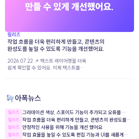
릴리즈
작업 흐름을 더욱 편리하게 만들고, 콘텐츠의
완성도를 높일 수 있도록 기능을 개선했어요.
2026.07.22 📌 텍스트 레이어명을 더욱
쉽게 확인할 수 있어요. 이제 텍스트를
작성하면 입력한 내용이 레이어 이름으로
자동 지정돼요. 레이어 이름을 직접 변경한
경우에는 설정한 이름이 그대로 유지되어,
여러 레이어를 더욱 편리하게 구분하고
아폭뉴스
관리할 수 있습니다. 📌 음악 재생 옵션이
더욱 다양해졌어요. 음악이 재생되는 구간과
그라데이션 색상, 스포이드 기능이 추가되고 오류를
릴리즈
볼륨을 원하는 대로 설정할 수 있도록 상세
잡았어요!
작업 흐름을 더욱 편리하게 만들고, 콘텐츠의 완성도를
릴리즈
옵션을 개선했어요. 콘텐츠의 분위기와
높일 수 있도록 기능을 개선했어요.
안정적인 사용을 위해 기능을 개선 했어요
릴리즈
장면에 맞게 음악을 조절하여 더욱 완성도
작업 효율을 높일 수 있도록 편집 기능과 UI를 새롭게
릴리즈
높은 콘텐츠를 제작해 보세요. 📌 서비스