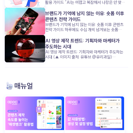
활용 가이드 “AI는 어렵고 복잡해서 나랑은 안 맞아!”
이 공식, 이제는 옛말이 된 것 같아요. 요즘 1인
기업가들은 복잡하고 무거운 AI 대신, 쉽고 친근한
브랜드가 기억에 남지 않는 이유: 숏폼 이후
‘AI 비서’ 에 훨씬 더 열광하고 있거든요. 단순한 업무
콘텐츠 전략 가이드
처리부터 마케팅 기획까지, 어떻게 AI가 혼자 모든 걸
브랜드가 기억에 남지 않는 이유: 숏폼 이후 콘텐츠
하는 1인 기업가의 시간을 구해주고, 성장을 돕는지
전략 가이드 하루에도 수십 개씩 넘겨보는 숏폼
지금부터 함께 살펴볼까요? “복잡하지 않아도
콘텐츠, 그 안에서 우리 브랜드는 과연 기억에
괜찮아”: AI 비서가 주목받는 이유 (▲ 이미지 출처:
남았을까요? 요즘은 ‘조회수’보다 ‘기억률’이 더
AI 영상 제작 트렌드: 기획자와 마케터가
클립아트코리아) 최근 1인 기업가들은 완벽한 AI
중요한 시대입니다. 고객의 머리에 남는 콘텐츠를
주도하는 시대
기술보다, 누구나 쉽게 쓰고 바로 도움 되는 ‘친근함’
만들기 위해, 단순한 시선 끌기를 넘어서는 전략이
AI 영상 제작 트렌드: 기획자와 마케터가 주도하는
을 더 원합니다. 복잡한 설정 없이 ‘내 비서’처럼 소통
필요하죠. 이제 브랜드가 준비해야 할 건, 숏폼 이후
시대 (▲ 이미지 출처: 유튜브 @유리과일)
하며, 업무 효율을 높여주는 AI가 핵심 매력
고객을 이끌 ‘다음 스텝’ 입니다. 그 전략의 핵심, 함께
“조선시대 인플루언서가 라이브 방송을 한다면?”
포인트죠. 이 AI 비서는 반복되는 업무를 척척
알아볼까요? 출퇴근길 스크롤 속, 우리 브랜드는
“유리로 된 과일을 자를 수 있다면?” 최근 수백만
처리하며, 기업가가 진짜 중요한 ‘사람과의 관계’ 와
살아남았을까? (▲ 이미지 출처: 포춘코리아) 요즘
조회수를 기록한 이 영상들은 어떻게
‘사업 전략’ 에 집중할 수 있게 도와줍니다. 이런
출근길, 무심코 넘긴 릴스가 몇 개나 되세요? 아마
만들어졌을까요? 놀랍게도 복잡한 장비나 전문적인
친근한 AI 활용이야말로 시간과 에너지를 모두
하루에 수십, 많게는 백 개 이상일지도 모르죠. 그런데
촬영·편집 없이, 단지 텍스트 입력만으로 완성된 AI
살리는 비결입니다. AI 비서: 브랜드보다 먼저!
매뉴얼
그중에서 브랜드 이름이나 메시지가 또렷이 기억나는
영상 입니다. 과거 영상 제작의 성공 공식이 ‘막대한
성장을 이끄는 숨은 조력자 (▲ 이미지 출처:
콘텐츠 는 얼마나 될까요? 숏폼 콘텐츠는 분명
자본과 시간’ 이었다면, 지금은 기발한 아이디어 와
동아사이언스) 놀랍게도, 일부 1인 기업가들은 AI
눈길을 사로잡는 데는 탁월한 수단이에요. 감각적인
빠른 실행력 이 성공을 결정짓습니다. 영상 제작의
비서 덕분에 브랜드보다 ‘업무 효율’ 과 ‘고객 응대’
편집, 유행하는 음악, 짧고 강렬한 장면 전환. ‘발견의
진입장벽이 무너진 지금, AI 영상 기술 을 통해
에서 한 단계 업그레이드되는 경험을 했습니다. AI
순간’ 을 만들어내는 데 이만한 도구가 없죠. 그런데
콘텐츠 경쟁에서 어떻게 앞서갈 수 있을까요? 그
비서는 단순한 도구를 넘어, ‘나만의 비서’로서
문제는 그 이후입니다. 너무 많은 콘텐츠가 지나가는
구체적인 전략을 함께 알아보겠습니다. 더 이상
친근하게 소통하며 팬(고객)과 연결고리를 만듭니다.
만큼, 대부분은 금방 잊히고 맙니다. 기억되지 않는
기술이 콘텐츠를 주도하지 않는다 (▲ 이미지 출처:
업무의 무게를 덜고, 브랜드가 아닌 ‘나’에게 집중할
브랜드는 결국 ‘한 번 스친 이름’ 그 이상이 되기
틱톡 @ai_mong) 과거에는 영상 한 편을
수 있게 하는 거죠. 이제 AI 비서는 1인 기업가의
어렵죠. 지금 우리는 ‘조회수’는 넘치지만, ‘브랜드
제작하려면 촬영 장비부터 스튜디오 대여, 전문 편집
성공을 견인하는 핵심 파트너 입니다. AI는 도구가
애착’은 부족한 콘텐츠 시대 를 살고 있어요. 숏폼으로
인력 투입까지 막대한 시간과 비용 이 들었습니다.