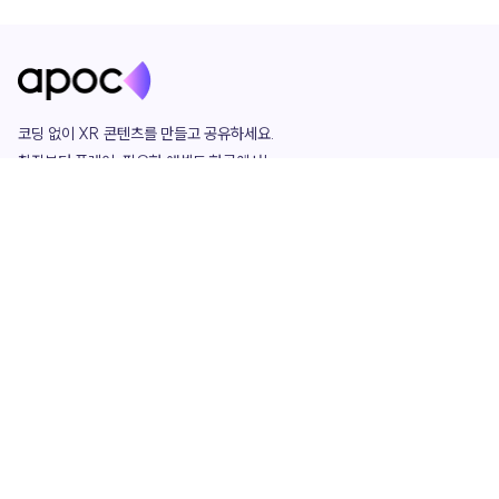
코딩 없이 XR 콘텐츠를 만들고 공유하세요. 

창작부터 플레이, 필요한 애셋도 한곳에서!

그리고 커뮤니티에서 함께하는 즐거움까지 

언제나 apoc이 함께합니다.
apoc
portfolio
마켓플레이스
요금제
play
studio