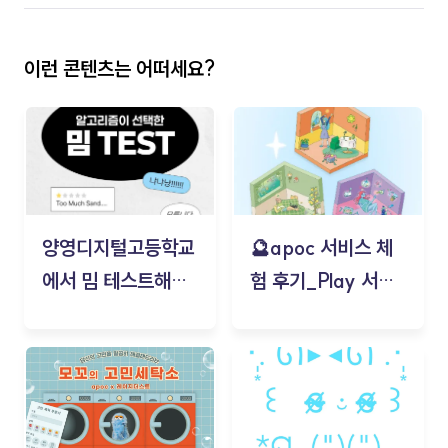
이런 콘텐츠는 어떠세요?
양영디지털고등학교
🔮apoc 서비스 체
에서 밈 테스트해보
험 후기_Play 서비
기!
스(무드룸 테스트) -
김태현