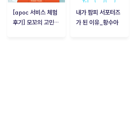
[apoc 서비스 체험
내가 팜피 서포터즈
후기] 모꼬의 고민세
가 된 이유_황수아
탁소_황수아