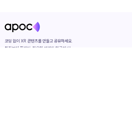
코딩 없이 XR 콘텐츠를 만들고 공유하세요. 

창작부터 플레이, 필요한 애셋도 한곳에서!

그리고 커뮤니티에서 함께하는 즐거움까지 

언제나 apoc이 함께합니다.
apoc
portfolio
마켓플레이스
요금제
play