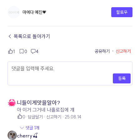
마에다 예진💗
팔로우
← 목록으로 돌아가기
공유하기
·
신고하기
1
0
4
등록
니들이게맛을알아?
아 이거 그거네 나홀로집에 걔
0
답글달기
신고하기
25.08.14
댓글 1개
cherry🍒