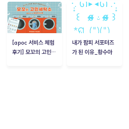
김태현
[apoc 서비스 체험
내가 팜피 서포터즈
후기] 모꼬의 고민세
가 된 이유_황수아
탁소_황수아