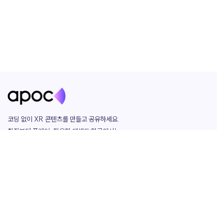
코딩 없이 XR 콘텐츠를 만들고 공유하세요. 

창작부터 플레이, 필요한 애셋도 한곳에서!

그리고 커뮤니티에서 함께하는 즐거움까지 

언제나 apoc이 함께합니다.
apoc