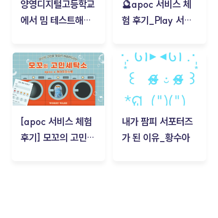
양영디지털고등학교
🔮apoc 서비스 체
에서 밈 테스트해보
험 후기_Play 서비
기!
스(무드룸 테스트) -
김태현
[apoc 서비스 체험
내가 팜피 서포터즈
후기] 모꼬의 고민세
가 된 이유_황수아
탁소_황수아