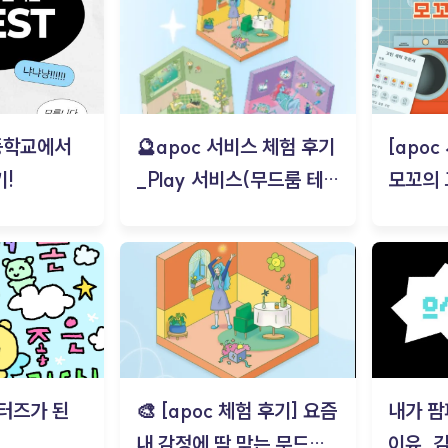
등학교에서
🔮apoc 서비스 체험 후기
[apo
!
_Play 서비스(무드룸 테스
모꼬의
트) - 김태현
터즈가 된
🎨 [apoc 체험 후기] 요즘
내가 팜
내 감정에 딱 맞는 무드룸
이유_