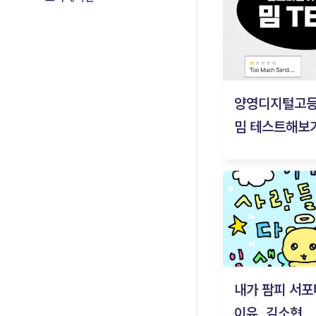
양영디지털고
밈 테스트해보기
내가 팜피 서포
이유_김소현