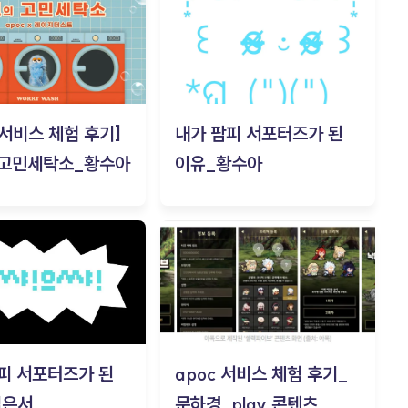
c 서비스 체험 후기]
내가 팜피 서포터즈가 된
 고민세탁소_황수아
이유_황수아
피 서포터즈가 된
apoc 서비스 체험 후기_
김은서
문하경_play 콘텐츠