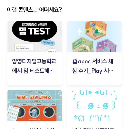
이런 콘텐츠는 어떠세요?
양영디지털고등학교
🔮apoc 서비스 체
에서 밈 테스트해보
험 후기_Play 서비
기!
스(무드룸 테스트) -
김태현