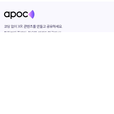
코딩 없이 XR 콘텐츠를 만들고 공유하세요. 

창작부터 플레이, 필요한 애셋도 한곳에서!

그리고 커뮤니티에서 함께하는 즐거움까지 

언제나 apoc이 함께합니다.
apoc
portfolio
마켓플레이스
요금제
play
studio