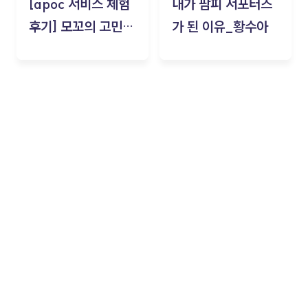
[apoc 서비스 체험
내가 팜피 서포터즈
후기] 모꼬의 고민세
가 된 이유_황수아
탁소_황수아