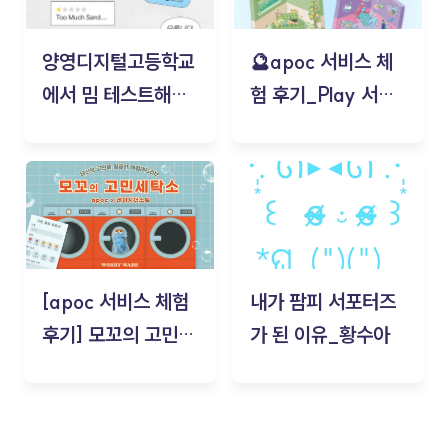
양영디지털고등학교
🔮apoc 서비스 체
에서 밈 테스트해보
험 후기_Play 서비
기!
스(무드룸 테스트) -
김태현
[apoc 서비스 체험
내가 팜피 서포터즈
후기] 모꼬의 고민세
가 된 이유_황수아
탁소_황수아