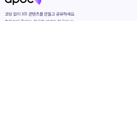
코딩 없이 XR 콘텐츠를 만들고 공유하세요. 

창작부터 플레이, 필요한 애셋도 한곳에서!

그리고 커뮤니티에서 함께하는 즐거움까지 

언제나 apoc이 함께합니다.
apoc
portfolio
마켓플레이스
요금제
play
studio
템플릿
asset