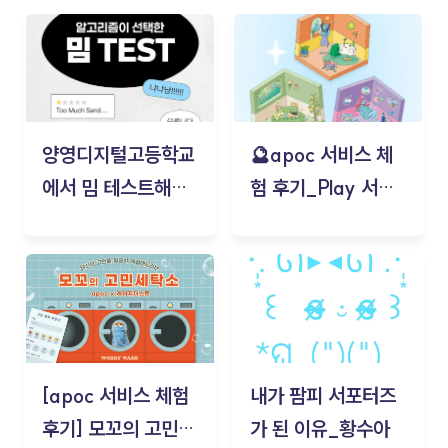
양영디지털고등학교
🔮apoc 서비스 체
에서 밈 테스트해보
험 후기_Play 서비
기!
스(무드룸 테스트) -
김태현
[apoc 서비스 체험
내가 팜피 서포터즈
후기] 모꼬의 고민세
가 된 이유_황수아