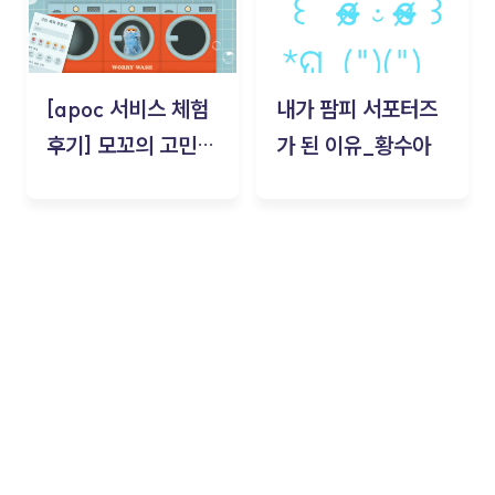
[apoc 서비스 체험
내가 팜피 서포터즈
후기] 모꼬의 고민세
가 된 이유_황수아
탁소_황수아