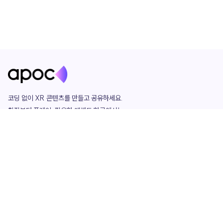
코딩 없이 XR 콘텐츠를 만들고 공유하세요. 

창작부터 플레이, 필요한 애셋도 한곳에서!

그리고 커뮤니티에서 함께하는 즐거움까지 

언제나 apoc이 함께합니다.
apoc
portfolio