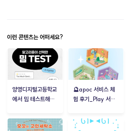
이런 콘텐츠는 어떠세요?
양영디지털고등학교
🔮apoc 서비스 체
에서 밈 테스트해보
험 후기_Play 서비
기!
스(무드룸 테스트) -
김태현