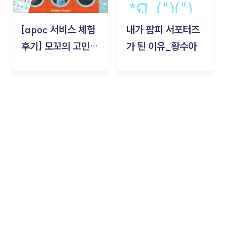
[apoc 서비스 체험
내가 팜피 서포터즈
후기] 모꼬의 고민세
가 된 이유_황수아
탁소_황수아