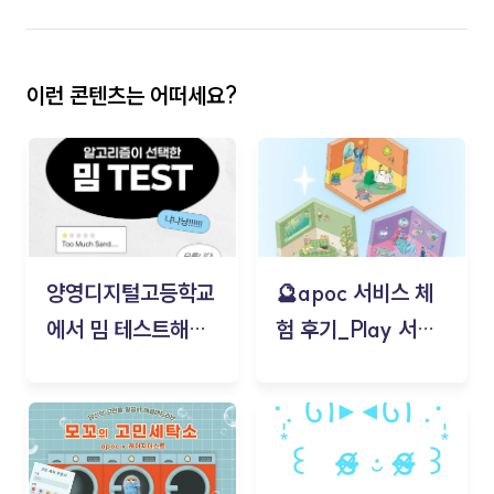
이런 콘텐츠는 어떠세요?
양영디지털고등학교
🔮apoc 서비스 체
에서 밈 테스트해보
험 후기_Play 서비
기!
스(무드룸 테스트) -
김태현