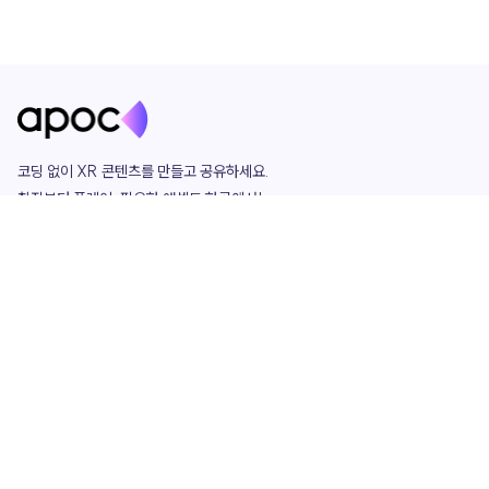
코딩 없이 XR 콘텐츠를 만들고 공유하세요. 

창작부터 플레이, 필요한 애셋도 한곳에서!

그리고 커뮤니티에서 함께하는 즐거움까지 

언제나 apoc이 함께합니다.
apoc
portfolio
마켓플레이스
요금제