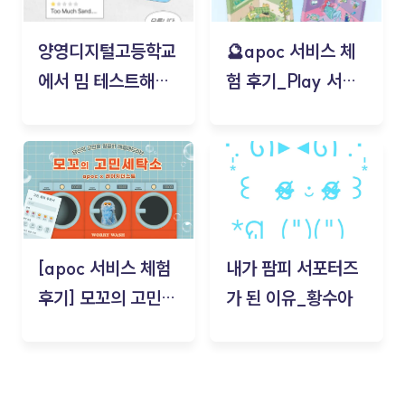
양영디지털고등학교
🔮apoc 서비스 체
에서 밈 테스트해보
험 후기_Play 서비
기!
스(무드룸 테스트) -
김태현
[apoc 서비스 체험
내가 팜피 서포터즈
후기] 모꼬의 고민세
가 된 이유_황수아
탁소_황수아